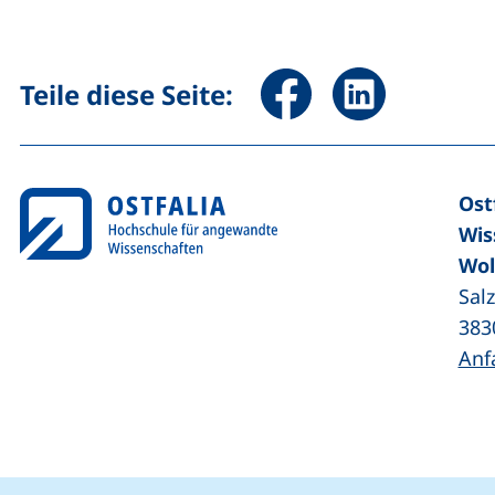
Seite über Facebook teile
Seite über Linked
Teile diese Seite:
Ost
Wis
Wol
Sal
383
Anf
Coo
Cookie-Hinweis