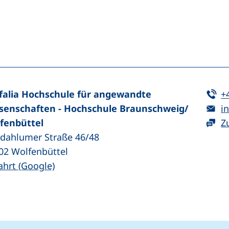
n (externer Link, öffnet neues Fenster)
In teilen (externer Link, öffnet neues Fenster)
Te
falia Hochschule für angewandte
+
E-
senschaften - Hochschule Braunschweig/​
in
fenbüttel
Z
zdahlumer Straße 46/48
02
Wolfenbüttel
(externer Link, öffnet neues Fenster)
ahrt (Google)
kie-Einstellungen
Impressum
Datenschut