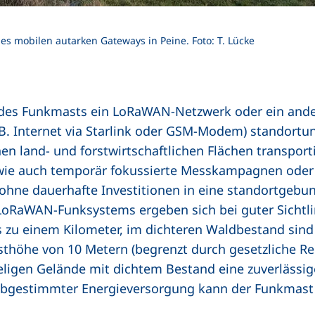
es mobilen autarken Gateways in Peine. Foto: T. Lücke
e des Funkmasts ein LoRaWAN-Netzwerk oder ein and
. Internet via Starlink oder GSM-Modem) standort
en land- und forstwirtschaftlichen Flächen transport
 wie auch temporär fokussierte Messkampagnen oder 
ne dauerhafte Investitionen in eine standortgebun
LoRaWAN-Funksystems ergeben sich bei guter Sichtli
 zu einem Kilometer, im dichteren Waldbestand sind
sthöhe von 10 Metern (begrenzt durch gesetzliche R
ligen Gelände mit dichtem Bestand eine zuverlässi
 abgestimmter Energieversorgung kann der Funkmast 