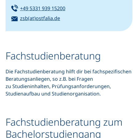
Tel:
(startet einen Telefonanruf, we
+49 5331 939 15200
E-Mail:
(öffnet Ihr E-Mail-Programm)
zsb(at)ostfalia.de
Fachstudienberatung
Die Fachstudienberatung hilft dir bei fachspezifischen
Beratungsanliegen, so z.B. bei Fragen
zu Studieninhalten, Prüfungsanforderungen,
Studienaufbau und Studienorganisation.
Fachstudienberatung zum
Bachelorstudiengang