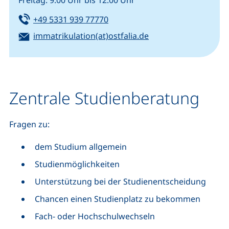
Freitag: 9:00 Uhr bis 12:00 Uhr
Tel:
(startet einen Telefonanruf, we
+49 5331 939 77770
E-Mail:
(öffnet Ihr E-Mail-P
immatrikulation(at)ostfalia.de
Zentrale Studienberatung
Fragen zu:
dem Studium allgemein
Studienmöglichkeiten
Unterstützung bei der Studienentscheidung
Chancen einen Studienplatz zu bekommen
Fach- oder Hochschulwechseln