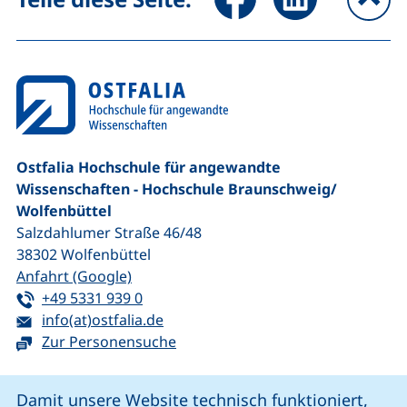
na
Ostfalia Hochschule für angewandte
Wissenschaften - Hochschule Braunschweig/​
Wolfenbüttel
Salzdahlumer Straße 46/48
38302
Wolfenbüttel
(externer Link, öffnet neues Fenster)
Anfahrt (Google)
Tel:
(startet einen Telefonanruf, wenn Ihr G
+49 5331 939 0
E-Mail:
(öffnet Ihr E-Mail-Programm)
info(at)ostfalia.de
Zur Personensuche
Cookie-Hinweis
Damit unsere Website technisch funktioniert,