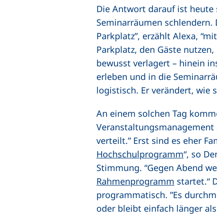
Die Antwort darauf ist heut
Seminarräumen schlendern. D
Parkplatz”, erzählt Alexa, “m
Parkplatz, den Gäste nutzen
bewusst verlagert – hinein i
erleben und in die Seminarrä
logistisch. Er verändert, wie
An einem solchen Tag kommen 
Veranstaltungsmanagement an 
verteilt.” Erst sind es eher F
Hochschulprogramm
“, so De
Stimmung. “Gegen Abend wec
Rahmenprogramm
startet.“ 
programmatisch. ”Es durchmisc
oder bleibt einfach länger als