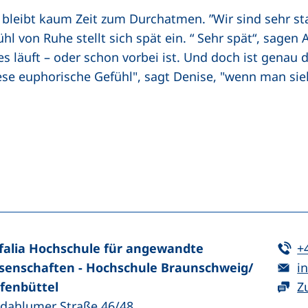
bleibt kaum Zeit zum Durchatmen. ”Wir sind sehr st
fühl von Ruhe stellt sich spät ein. “ Sehr spät“, sage
les läuft – oder schon vorbei ist. Und doch ist gena
ese euphorische Gefühl", sagt Denise, "wenn man sieh
n (externer Link, öffnet neues Fenster)
In teilen (externer Link, öffnet neues Fenster)
Te
falia Hochschule für angewandte
+
E-
senschaften - Hochschule Braunschweig/​
in
fenbüttel
Z
zdahlumer Straße 46/48