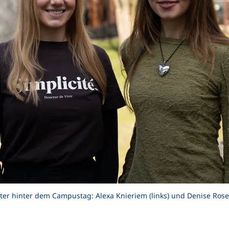
hter hinter dem Campustag: Alexa Knieriem (links) und Denise Ro