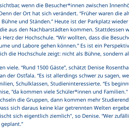
e sichtbar, wenn die Besucher*innen zwischen Innenh
enn der Ort hat sich verändert. “Früher waren die 
it Bühne und Ständen.” Heute ist der Parkplatz wieder 
, die aus den Nachbarstädten kommen. Stattdessen
ns Herz der Hochschule. “Wir wollten, dass die Besuc
ume und Labore gehen können.” Es ist ein Perspektiv
 sich die Hochschule zeigt: nicht als Bühne, sondern
viele. “Rund 1500 Gäste”, schätzt Denise Rosenthal,
der Ostfala. “Es ist allerdings schwer zu sagen, wei
amilien, Schulklassen, Studieninteressierte. “Es begin
nise, ”da kommen viele Schüler*innen und Familien." 
hseln die Gruppen, dann kommen mehr Studierend
Dass sich daraus keine klar getrennten Welten ergebe
ht sich eigentlich ziemlich", so Denise. “Wer zufäll
 geplant.”