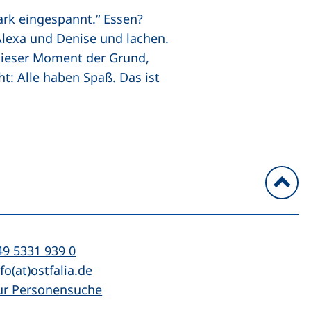
ark eingespannt.“ Essen?
n Alexa und Denise und lachen.
u dieser Moment der Grund,
t: Alle haben Spaß. Das ist
n
l:
(startet einen Telefonanruf, wenn Ihr Ger
49 5331 939 0
Mail:
(öffnet Ihr E-Mail-Programm)
fo(at)ostfalia.de
ur Personensuche