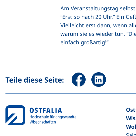
Am Veranstaltungstag selbst 
“Erst so nach 20 Uhr.” Ein Ge
Vielleicht erst dann, wenn al
warum sie es wieder tun. ”Di
einfach großartig!“
Seite über Facebook teile
Seite über Linked
Teile diese Seite:
Ost
Wis
Wol
Sal