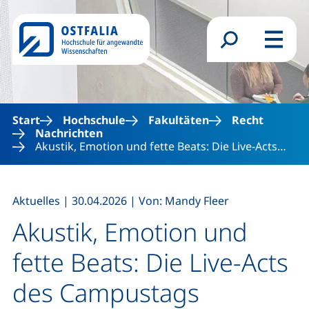
Direkt zum Inhalt
Suchformular
Menü
Start
Hochschule
Fakultäten
Recht
Nachrichten
Akustik, Emotion und fette Beats: Die Live-Acts…
,
,
Aktuelles
|
30.04.2026
|
Von: Mandy Fleer
Akustik, Emotion und
fette Beats: Die Live-Acts
des Campustags