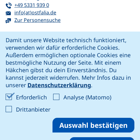
Tel:
(startet einen Telefonanruf, wenn Ihr G
+49 5331 939 0
E-Mail:
(öffnet Ihr E-Mail-Programm)
info(at)ostfalia.de
Zur Personensuche
Cookie-Hinweis
Damit unsere Website technisch funktioniert,
verwenden wir dafür erforderliche Cookies.
unsere Facebook-Seite (externer Link, öffnet neues Fenst
unsere LinkedIn-Seite (externer Link, öffnet neues
unsere YouTube-Seite (externer Link,
unsere Instagram-Seite (externer Link, öff
Außerdem ermöglichen optionale Cookies eine
bestmögliche Nutzung der Seite. Mit einem
Häkchen gibst du dein Einverständnis. Du
Cookie-Einstellungen
kannst jederzeit widerrufen. Mehr Infos dazu in
unserer
Datenschutzerklärung
.
Impressum
Erforderliche Cookies akzeptieren
Analyse-Co
Erforderlich
Analyse (Matomo)
Datenschutz
: Cookies von Drittanbieter akzep
Drittanbieter
Erklärung zur Barrierefreiheit
Barriere melden
Auswahl bestätigen