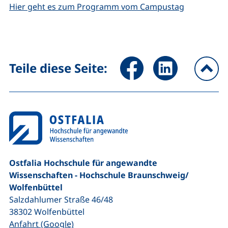
Hier geht es zum Programm vom Campustag
Seite über Facebook teilen (
Seite über LinkedIn 
Teile diese Seite:
na
Ostfalia Hochschule für angewandte
Wissenschaften - Hochschule Braunschweig/​
Wolfenbüttel
Salzdahlumer Straße 46/48
38302
Wolfenbüttel
(externer Link, öffnet neues Fenster)
Anfahrt (Google)