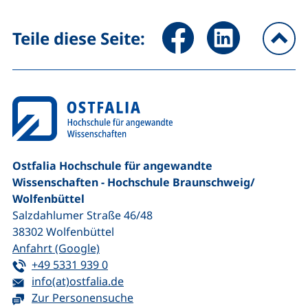
Seite über Facebook teilen (
Seite über LinkedIn 
Teile diese Seite:
na
Ostfalia Hochschule für angewandte
Wissenschaften - Hochschule Braunschweig/​
Wolfenbüttel
Salzdahlumer Straße 46/48
38302
Wolfenbüttel
(externer Link, öffnet neues Fenster)
Anfahrt (Google)
Tel:
(startet einen Telefonanruf, wenn Ihr G
+49 5331 939 0
E-Mail:
(öffnet Ihr E-Mail-Programm)
info(at)ostfalia.de
Zur Personensuche