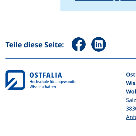
Seite über Facebook teile
Seite über Linked
Teile diese Seite:
Ost
Wis
Wol
Sal
383
Anf