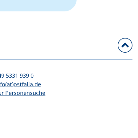
n
l:
(startet einen Telefonanruf, wenn Ihr Ger
49 5331 939 0
Mail:
(öffnet Ihr E-Mail-Programm)
fo(at)ostfalia.de
ur Personensuche