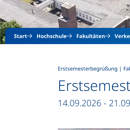
Start
Hochschule
Fakultäten
Verke
,
Erstsemesterbegrüßung
|
Fa
Erstsemest
Datum / Dauer:
14.09.2026 - 21.0