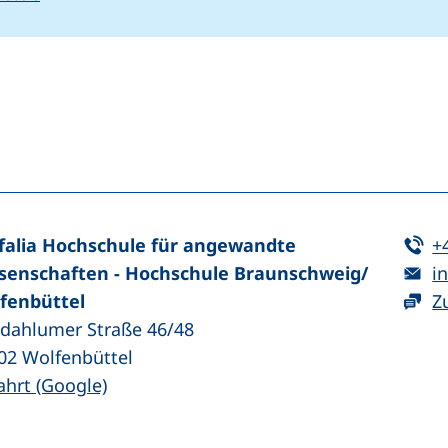
n (externer Link, öffnet neues Fenster)
In teilen (externer Link, öffnet neues Fenster)
Te
falia Hochschule für angewandte
+
E-
senschaften - Hochschule Braunschweig/​
in
fenbüttel
Z
zdahlumer Straße 46/48
02
Wolfenbüttel
(externer Link, öffnet neues Fenster)
ahrt (Google)