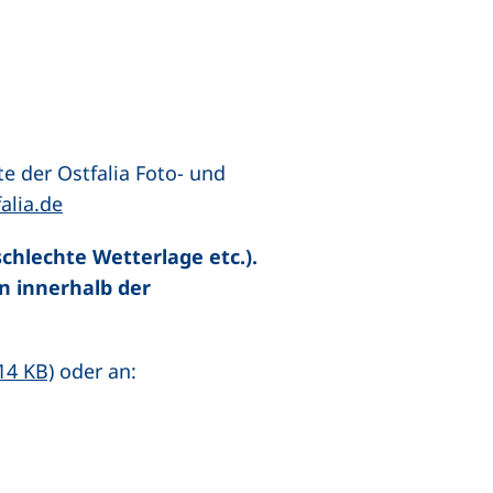
es Fenster)
e der Ostfalia Foto- und
(öffnet Ihr E-Mail-Programm)
falia.de
hlechte Wetterlage etc.).
n innerhalb der
(öffnet neues Fenster), (nicht barrierefrei)
14 KB)
oder an: