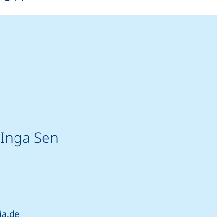
 Inga Sen
rtet einen Telefonanruf, wenn Ihr Gerät dies zulässt)
et Ihr E-Mail-Programm)
(öffnet Ihr E-Mail-Programm)
ia.de