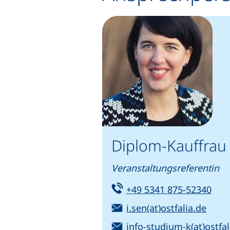
Diplom-Kauffrau
Veranstaltungsreferentin
Tel:
(sta
+49 5341 875-52340
E-Mail:
(öffn
i.sen(at)ostfalia.de
E-Mail:
info-studium-k(at)ostfal