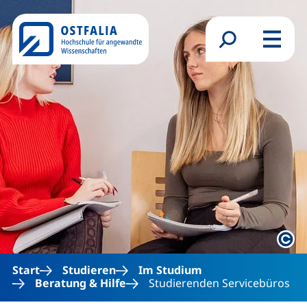
Direkt zum Inhalt
Suchformular
Menü
Rech
Start
Studieren
Im Studium
Beratung & Hilfe
Studierenden Servicebüros