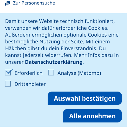
Zur Personensuche
Cookie-Hinweis
Damit unsere Website technisch funktioniert,
verwenden wir dafür erforderliche Cookies.
unsere Facebook-Seite (externer Link, öffnet neues Fenst
unsere LinkedIn-Seite (externer Link, öffnet neues
unsere YouTube-Seite (externer Link,
unsere Instagram-Seite (externer Link, öff
Außerdem ermöglichen optionale Cookies eine
bestmögliche Nutzung der Seite. Mit einem
Häkchen gibst du dein Einverständnis. Du
Cookie-Einstellungen
kannst jederzeit widerrufen. Mehr Infos dazu in
unserer
Datenschutzerklärung
.
Impressum
Erforderliche Cookies akzeptieren
Analyse-Co
Erforderlich
Analyse (Matomo)
Datenschutz
: Cookies von Drittanbieter akzep
Drittanbieter
Erklärung zur Barrierefreiheit
Barriere melden
Auswahl bestätigen
Alle annehmen