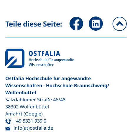
Seite über Facebook teilen (
Seite über LinkedIn 
Teile diese Seite:
na
Ostfalia Hochschule für angewandte
Wissenschaften - Hochschule Braunschweig/​
Wolfenbüttel
Salzdahlumer Straße 46/48
38302
Wolfenbüttel
(externer Link, öffnet neues Fenster)
Anfahrt (Google)
Tel:
(startet einen Telefonanruf, wenn Ihr G
+49 5331 939 0
E-Mail:
(öffnet Ihr E-Mail-Programm)
info(at)ostfalia.de