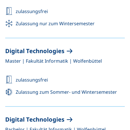
zulassungsfrei
Zulassung nur zum Wintersemester
Digital Technologies
,
,
Master
|
Fakultät Informatik
|
Wolfenbüttel
zulassungsfrei
Zulassung zum Sommer- und Wintersemester
Digital Technologies
,
,
Bachelor
|
Fakultät Informatik
|
Wolfenbüttel