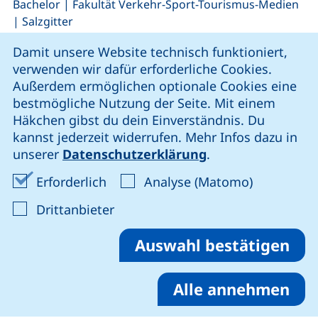
,
,
Bachelor
|
Fakultät Verkehr-Sport-Tourismus-Medien
|
Salzgitter
Cookie-Hinweis
Damit unsere Website technisch funktioniert,
zulassungsfrei
verwenden wir dafür erforderliche Cookies.
Außerdem ermöglichen optionale Cookies eine
Zulassung nur zum Wintersemester
bestmögliche Nutzung der Seite. Mit einem
Häkchen gibst du dein Einverständnis. Du
kannst jederzeit widerrufen. Mehr Infos dazu in
unserer
Datenschutzerklärung
.
Logistikmanagement im
Erforderliche Cookies akzeptieren
Analyse-Co
Erforderlich
Analyse (Matomo)
Praxisverbund
,
: Cookies von Drittanbieter akzep
,
Bachelor
Drittanbieter
|
Fakultät Verkehr-Sport-Tourismus-Medien
|
Salzgitter
Auswahl bestätigen
zulassungsfrei
Alle annehmen
Zulassung nur zum Wintersemester