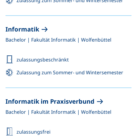
Zulassung zum Sommer- und Wintersemester
Informatik
,
,
Bachelor
|
Fakultät Informatik
|
Wolfenbüttel
zulassungsbeschränkt
Zulassung zum Sommer- und Wintersemester
Informatik im Praxisverbund
,
,
Bachelor
|
Fakultät Informatik
|
Wolfenbüttel
zulassungsfrei