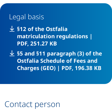
Legal basis
§12 of the Ostfalia
,
matriculation regulations
|
(opens in a new wind
PDF, 251.27 KB
§5 and §11 paragraph (3) of the
Ostfalia Schedule of Fees and
,
(op
Charges (GEO)
|
PDF, 196.38 KB
Contact person