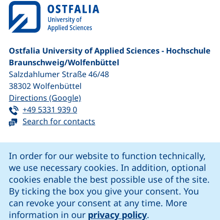
Ostfalia University of Applied Sciences - Hochschule
Braunschweig/​Wolfenbüttel
Salzdahlumer Straße 46/48
38302
Wolfenbüttel
(external link, opens in a new window
Directions (Google)
Tel:
(starts a telephone call, if your device 
+49 5331 939 0
Search for contacts
Cookie Notice
In order for our website to function technically,
we use necessary cookies. In addition, optional
our Facebook page (external link, opens in a new windo
our LinkedIn page (external link, opens in a new 
our YouTube page (external link, op
our Instagram page (external link, opens 
cookies enable the best possible use of the site.
By ticking the box you give your consent. You
can revoke your consent at any time. More
Cookie settings
information in our
privacy policy
.