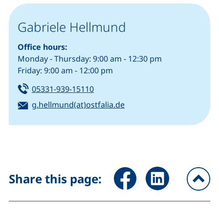
Gabriele Hellmund
Office hours:
Monday - Thursday: 9:00 am - 12:30 pm
Friday: 9:00 am - 12:00 pm
Tel:
(starts a telephone call, if your de
05331-939-15110
Email:
(opens your email progr
g.hellmund(at)ostfalia.de
Share page via Facebook (ex
Share page via Link
Share this page:
To