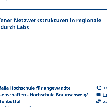
ener Netzwerkstrukturen in regionale
 durch Labs
n (externer Link, öffnet neues Fenster)
In teilen (externer Link, öffnet neues Fenster)
Te
falia Hochschule für angewandte
+
E-
senschaften - Hochschule Braunschweig/​
in
fenbüttel
Z