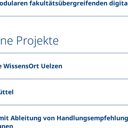
odularen fakultätsübergreifenden digit
ne Projekte
e WissensOrt Uelzen
ttel
 mit Ableitung von Handlungsempfehlung
unen