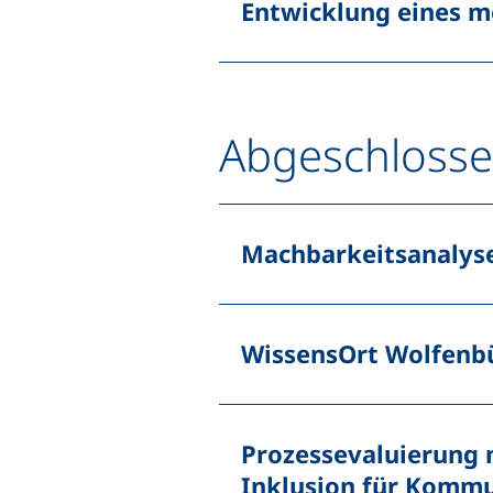
Entwicklung eines m
Abgeschlosse
Machbarkeitsanalys
WissensOrt Wolfenbü
Prozessevaluierung
Inklusion für Komm