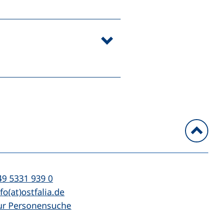
n
l:
(startet einen Telefonanruf, wenn Ihr Ger
49 5331 939 0
Mail:
(öffnet Ihr E-Mail-Programm)
fo(at)ostfalia.de
ur Personensuche