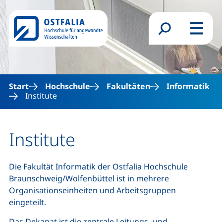
Direkt zum Inhalt
Suchformular
Menü
Start
Hochschule
Fakultäten
Informatik
Institute
Institute
Die Fakultät Informatik der Ostfalia Hochschule
Braunschweig/Wolfenbüttel ist in mehrere
Organisationseinheiten und Arbeitsgruppen
eingeteilt.
Das Dekanat ist die zentrale Leitungs- und