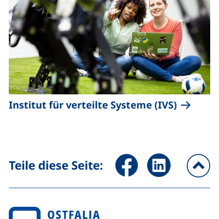
Institut für verteilte Systeme (IVS)
Seite über Facebook teilen (
Seite über LinkedIn 
Teile diese Seite:
na