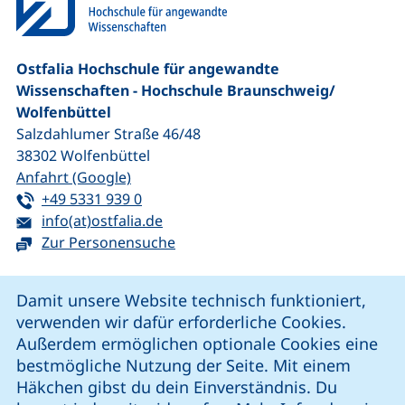
Ostfalia Hochschule für angewandte
Wissenschaften - Hochschule Braunschweig/​
Wolfenbüttel
Salzdahlumer Straße 46/48
38302
Wolfenbüttel
(externer Link, öffnet neues Fenster)
Anfahrt (Google)
Tel:
(startet einen Telefonanruf, wenn Ihr G
+49 5331 939 0
E-Mail:
(öffnet Ihr E-Mail-Programm)
info(at)ostfalia.de
Zur Personensuche
Cookie-Hinweis
Damit unsere Website technisch funktioniert,
verwenden wir dafür erforderliche Cookies.
unsere Facebook-Seite (externer Link, öffnet neues Fenst
unsere LinkedIn-Seite (externer Link, öffnet neues
unsere YouTube-Seite (externer Link,
unsere Instagram-Seite (externer Link, öff
Außerdem ermöglichen optionale Cookies eine
bestmögliche Nutzung der Seite. Mit einem
Häkchen gibst du dein Einverständnis. Du
Cookie-Einstellungen