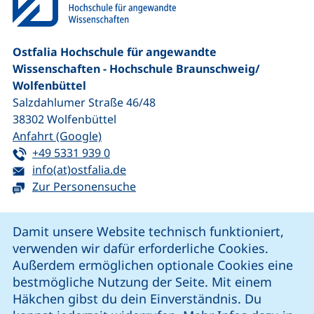
Ostfalia Hochschule für angewandte
Wissenschaften - Hochschule Braunschweig/​
Wolfenbüttel
Salzdahlumer Straße 46/48
38302
Wolfenbüttel
(externer Link, öffnet neues Fenster)
Anfahrt (Google)
Tel:
(startet einen Telefonanruf, wenn Ihr G
+49 5331 939 0
E-Mail:
(öffnet Ihr E-Mail-Programm)
info(at)ostfalia.de
Zur Personensuche
Cookie-Hinweis
Damit unsere Website technisch funktioniert,
verwenden wir dafür erforderliche Cookies.
unsere Facebook-Seite (externer Link, öffnet neues Fenst
unsere LinkedIn-Seite (externer Link, öffnet neues
unsere YouTube-Seite (externer Link,
unsere Instagram-Seite (externer Link, öff
Außerdem ermöglichen optionale Cookies eine
bestmögliche Nutzung der Seite. Mit einem
Häkchen gibst du dein Einverständnis. Du
Cookie-Einstellungen