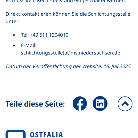
Es muss kein Rechtsbeistand eingeschaltet werden.
Direkt kontaktieren können Sie die Schlichtungsstelle
unter:
Tel: +49 511 1204010
E-Mail:
schlichtungsstelle(at)ms.niedersachsen.de
Datum der Veröffentlichung der Website: 16. Juli 2025
Seite über Facebook teilen (
Seite über LinkedIn 
Teile diese Seite:
na