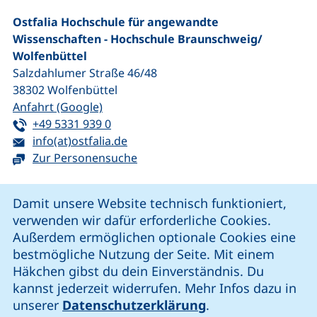
Ostfalia Hochschule für angewandte
Wissenschaften - Hochschule Braunschweig/​
Wolfenbüttel
Salzdahlumer Straße 46/48
38302
Wolfenbüttel
(externer Link, öffnet neues Fenster)
Anfahrt (Google)
Tel:
(startet einen Telefonanruf, wenn Ihr G
+49 5331 939 0
E-Mail:
(öffnet Ihr E-Mail-Programm)
info(at)ostfalia.de
Zur Personensuche
Cookie-Hinweis
Damit unsere Website technisch funktioniert,
verwenden wir dafür erforderliche Cookies.
unsere Facebook-Seite (externer Link, öffnet neues Fenst
unsere LinkedIn-Seite (externer Link, öffnet neues
unsere YouTube-Seite (externer Link,
unsere Instagram-Seite (externer Link, öff
Außerdem ermöglichen optionale Cookies eine
bestmögliche Nutzung der Seite. Mit einem
Häkchen gibst du dein Einverständnis. Du
Cookie-Einstellungen
kannst jederzeit widerrufen. Mehr Infos dazu in
unserer
Datenschutzerklärung
.
Impressum