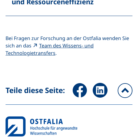
und Ressourceneffizienz
Bei Fragen zur Forschung an der Ostfalia wenden Sie
sich an das
Team des Wissens- und
(externer Link, öffnet neues Fenster
Technologietransfers
.
Seite über Facebook teilen (
Seite über LinkedIn 
Teile diese Seite:
na