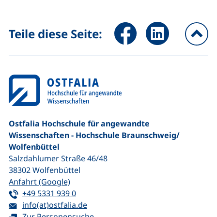
Seite über Facebook teilen (
Seite über LinkedIn 
Teile diese Seite:
na
Ostfalia Hochschule für angewandte
Wissenschaften - Hochschule Braunschweig/​
Wolfenbüttel
Salzdahlumer Straße 46/48
38302
Wolfenbüttel
(externer Link, öffnet neues Fenster)
Anfahrt (Google)
Tel:
(startet einen Telefonanruf, wenn Ihr G
+49 5331 939 0
E-Mail:
(öffnet Ihr E-Mail-Programm)
info(at)ostfalia.de
Zur Personensuche