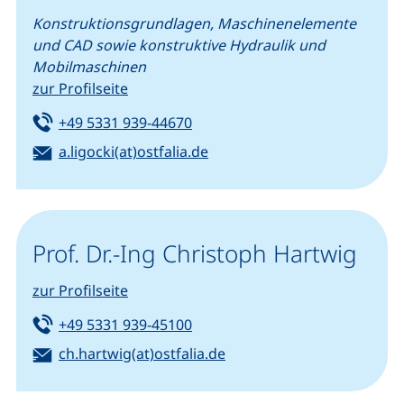
Konstruktionsgrundlagen, Maschinenelemente
und CAD sowie konstruktive Hydraulik und
Mobilmaschinen
zur Profilseite
Tel:
(startet einen Telefonanruf, we
+49 5331 939-44670
E-Mail:
(öffnet Ihr E-Mail-Programm
a.ligocki(at)ostfalia.de
Prof. Dr.-Ing Christoph Hartwig
zur Profilseite
Tel:
(startet einen Telefonanruf, we
+49 5331 939-45100
E-Mail:
(öffnet Ihr E-Mail-Progra
ch.hartwig(at)ostfalia.de