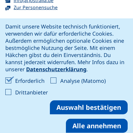
info(at)ostfalia.de
Zur Personensuche
Cookie-Hinweis
Damit unsere Website technisch funktioniert,
verwenden wir dafür erforderliche Cookies.
unsere Facebook-Seite (externer Link, öffnet neues Fenst
unsere LinkedIn-Seite (externer Link, öffnet neues
unsere YouTube-Seite (externer Link,
unsere Instagram-Seite (externer Link, öff
Außerdem ermöglichen optionale Cookies eine
bestmögliche Nutzung der Seite. Mit einem
Häkchen gibst du dein Einverständnis. Du
Cookie-Einstellungen
kannst jederzeit widerrufen. Mehr Infos dazu in
unserer
Datenschutzerklärung
.
Impressum
Erforderliche Cookies akzeptieren
Analyse-Co
Erforderlich
Analyse (Matomo)
Datenschutz
: Cookies von Drittanbieter akzep
Drittanbieter
Erklärung zur Barrierefreiheit
Barriere melden
Auswahl bestätigen
Alle annehmen