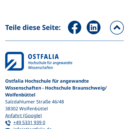
Seite über Facebook teilen (
Seite über LinkedIn 
Teile diese Seite:
na
Ostfalia Hochschule für angewandte
Wissenschaften - Hochschule Braunschweig/​
Wolfenbüttel
Salzdahlumer Straße 46/48
38302
Wolfenbüttel
(externer Link, öffnet neues Fenster)
Anfahrt (Google)
Tel:
(startet einen Telefonanruf, wenn Ihr G
+49 5331 939 0
E-Mail:
(öffnet Ihr E-Mail-Programm)