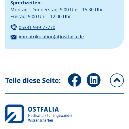
Sprechzeiten:
Montag - Donnerstag: 9:00 Uhr - 15:30 Uhr
Freitag: 9:00 Uhr - 12:00 Uhr
Tel:
(startet einen Telefonanruf, wenn 
05331-939-77770
E-Mail:
(öffnet Ihr E-Mail-P
immatrikulation(at)ostfalia.de
Seite über Facebook teilen (
Seite über LinkedIn 
Teile diese Seite:
na