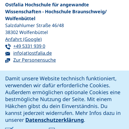
Ostfalia Hochschule für angewandte
Wissenschaften - Hochschule Braunschweig/​
Wolfenbüttel
Salzdahlumer Straße 46/48
38302
Wolfenbüttel
(externer Link, öffnet neues Fenster)
Anfahrt (Google)
Tel:
(startet einen Telefonanruf, wenn Ihr G
+49 5331 939 0
E-Mail:
(öffnet Ihr E-Mail-Programm)
info(at)ostfalia.de
Zur Personensuche
Cookie-Hinweis
Damit unsere Website technisch funktioniert,
verwenden wir dafür erforderliche Cookies.
unsere Facebook-Seite (externer Link, öffnet neues Fenst
unsere LinkedIn-Seite (externer Link, öffnet neues
unsere YouTube-Seite (externer Link,
unsere Instagram-Seite (externer Link, öff
Außerdem ermöglichen optionale Cookies eine
bestmögliche Nutzung der Seite. Mit einem
Häkchen gibst du dein Einverständnis. Du
Cookie-Einstellungen
kannst jederzeit widerrufen. Mehr Infos dazu in
unserer
Datenschutzerklärung
.
Impressum