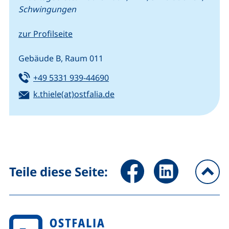
Schwingungen
zur Profilseite
Gebäude B, Raum 011
Tel:
(startet einen Telefonanruf, we
+49 5331 939-44690
E-Mail:
(öffnet Ihr E-Mail-Programm)
k.thiele(at)ostfalia.de
Seite über Facebook teilen (
Seite über LinkedIn 
Teile diese Seite:
na