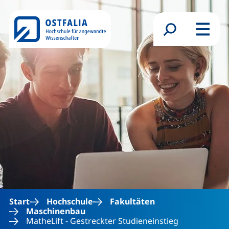
Direkt zum Inhalt
Suchformular
Menü
Start
Hochschule
Fakultäten
Maschinenbau
MatheLift - Gestreckter Studieneinstieg