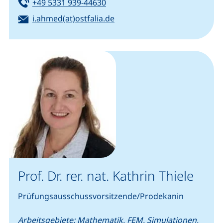
Tel:
(startet einen Telefonanruf, we
+49 5331 939-44630
E-Mail:
(öffnet Ihr E-Mail-Programm
i.ahmed(at)ostfalia.de
Prof. Dr. rer. nat. Kathrin Thiele
Prüfungsausschussvorsitzende/Prodekanin
Arbeitsgebiete: Mathematik, FEM, Simulationen,