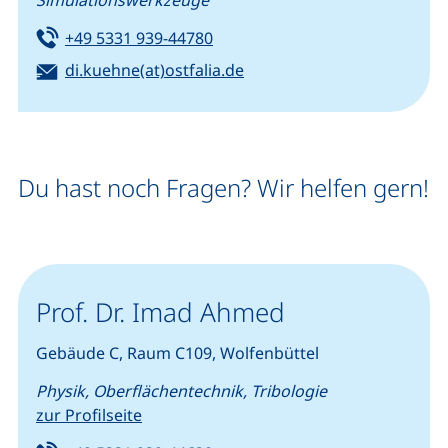
Simulationswerkzeuge
Tel:
(startet einen Telefonanruf, we
+49 5331 939-44780
E-Mail:
(öffnet Ihr E-Mail-Program
di.kuehne(at)ostfalia.de
Du hast noch Fragen? Wir helfen gern!
Prof. Dr. Imad Ahmed
Gebäude C, Raum C109, Wolfenbüttel
Physik, Oberflächentechnik, Tribologie
zur Profilseite