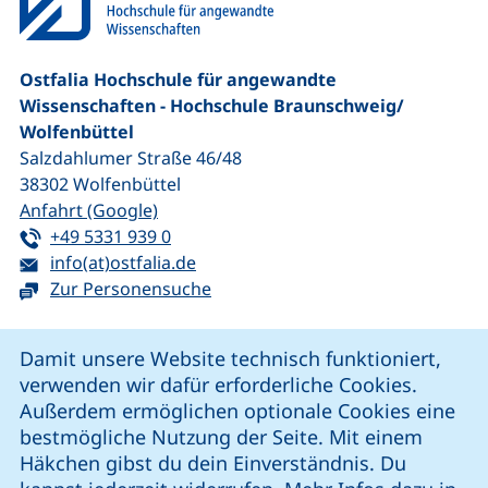
Ostfalia Hochschule für angewandte
Wissenschaften - Hochschule Braunschweig/​
Wolfenbüttel
Salzdahlumer Straße 46/48
38302
Wolfenbüttel
(externer Link, öffnet neues Fenster)
Anfahrt (Google)
Tel:
(startet einen Telefonanruf, wenn Ihr G
+49 5331 939 0
E-Mail:
(öffnet Ihr E-Mail-Programm)
info(at)ostfalia.de
Zur Personensuche
Cookie-Hinweis
Damit unsere Website technisch funktioniert,
verwenden wir dafür erforderliche Cookies.
unsere Facebook-Seite (externer Link, öffnet neues Fenst
unsere LinkedIn-Seite (externer Link, öffnet neues
unsere YouTube-Seite (externer Link,
unsere Instagram-Seite (externer Link, öff
Außerdem ermöglichen optionale Cookies eine
bestmögliche Nutzung der Seite. Mit einem
Häkchen gibst du dein Einverständnis. Du
Cookie-Einstellungen