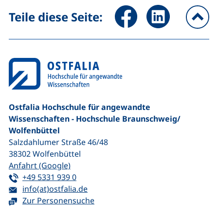
Seite über Facebook teilen (
Seite über LinkedIn 
Teile diese Seite:
na
Ostfalia Hochschule für angewandte
Wissenschaften - Hochschule Braunschweig/​
Wolfenbüttel
Salzdahlumer Straße 46/48
38302
Wolfenbüttel
(externer Link, öffnet neues Fenster)
Anfahrt (Google)
Tel:
(startet einen Telefonanruf, wenn Ihr G
+49 5331 939 0
E-Mail:
(öffnet Ihr E-Mail-Programm)
info(at)ostfalia.de
Zur Personensuche