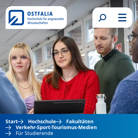
Direkt zum Inhalt
Suchformular
Menü
Start
Hochschule
Fakultäten
Verkehr-Sport-Tourismus-Medien
Für Studierende