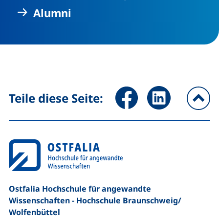
Alumni
Seite über Facebook teilen (
Seite über LinkedIn 
Teile diese Seite:
na
Ostfalia Hochschule für angewandte
Wissenschaften - Hochschule Braunschweig/​
Wolfenbüttel