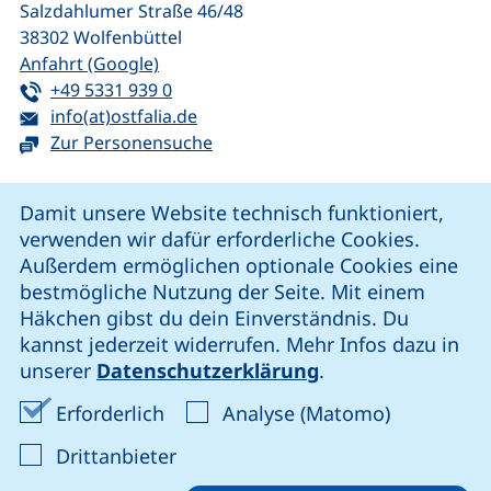
Salzdahlumer Straße 46/48
38302
Wolfenbüttel
(externer Link, öffnet neues Fenster)
Anfahrt (Google)
Tel:
(startet einen Telefonanruf, wenn Ihr G
+49 5331 939 0
E-Mail:
(öffnet Ihr E-Mail-Programm)
info(at)ostfalia.de
Zur Personensuche
Cookie-Hinweis
Damit unsere Website technisch funktioniert,
verwenden wir dafür erforderliche Cookies.
unsere Facebook-Seite (externer Link, öffnet neues Fenst
unsere LinkedIn-Seite (externer Link, öffnet neues
unsere YouTube-Seite (externer Link,
unsere Instagram-Seite (externer Link, öff
Außerdem ermöglichen optionale Cookies eine
bestmögliche Nutzung der Seite. Mit einem
Häkchen gibst du dein Einverständnis. Du
Cookie-Einstellungen
kannst jederzeit widerrufen. Mehr Infos dazu in
unserer
Datenschutzerklärung
.
Impressum
Erforderliche Cookies akzeptieren
Analyse-Co
Erforderlich
Analyse (Matomo)
Datenschutz
: Cookies von Drittanbieter akzep
Drittanbieter
Erklärung zur Barrierefreiheit