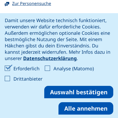
Zur Personensuche
Cookie-Hinweis
Damit unsere Website technisch funktioniert,
verwenden wir dafür erforderliche Cookies.
unsere Facebook-Seite (externer Link, öffnet neues Fenst
unsere LinkedIn-Seite (externer Link, öffnet neues
unsere YouTube-Seite (externer Link,
unsere Instagram-Seite (externer Link, öff
Außerdem ermöglichen optionale Cookies eine
bestmögliche Nutzung der Seite. Mit einem
Häkchen gibst du dein Einverständnis. Du
Cookie-Einstellungen
kannst jederzeit widerrufen. Mehr Infos dazu in
unserer
Datenschutzerklärung
.
Impressum
Erforderliche Cookies akzeptieren
Analyse-Co
Erforderlich
Analyse (Matomo)
Datenschutz
: Cookies von Drittanbieter akzep
Drittanbieter
Erklärung zur Barrierefreiheit
Barriere melden
Auswahl bestätigen
Alle annehmen