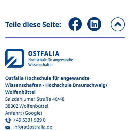
Seite über Facebook teilen (
Seite über LinkedIn 
Teile diese Seite:
na
Ostfalia Hochschule für angewandte
Wissenschaften - Hochschule Braunschweig/​
Wolfenbüttel
Salzdahlumer Straße 46/48
38302
Wolfenbüttel
(externer Link, öffnet neues Fenster)
Anfahrt (Google)
Tel:
(startet einen Telefonanruf, wenn Ihr G
+49 5331 939 0
E-Mail:
(öffnet Ihr E-Mail-Programm)
info(at)ostfalia.de