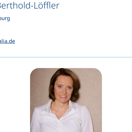
 Berthold-Löffler
burg
tet einen Telefonanruf, wenn Ihr Gerät dies zulässt)
(öffnet Ihr E-Mail-Programm)
alia.de