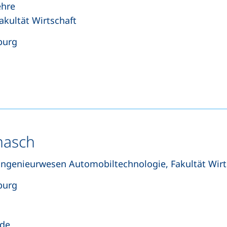
ehre
akultät Wirtschaft
burg
tet einen Telefonanruf, wenn Ihr Gerät dies zulässt)
net Ihr E-Mail-Programm)
masch
ingenieurwesen Automobiltechnologie, Fakultät Wirt
burg
tet einen Telefonanruf, wenn Ihr Gerät dies zulässt)
(öffnet Ihr E-Mail-Programm)
.de