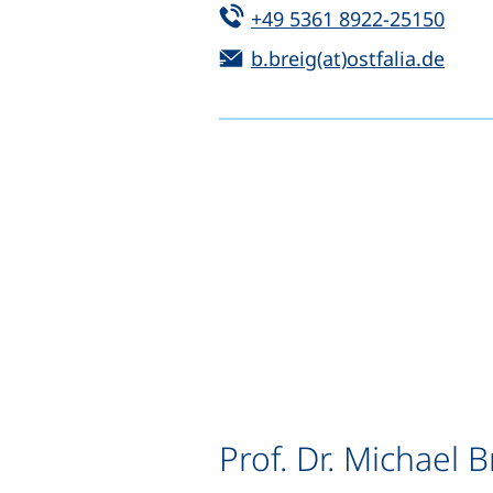
Tel:
(star
+49 5361 8922-25150
E-Mail:
(öffn
b.breig(at)ostfalia.de
Prof. Dr. Michael 