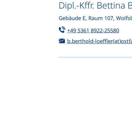
Dipl.-Kffr. Bettina
Gebäude E, Raum 107, Wolfs
Tel:
(star
+49 5361 8922-25580
E-Mail:
b.berthold-loeffler(at)ostf