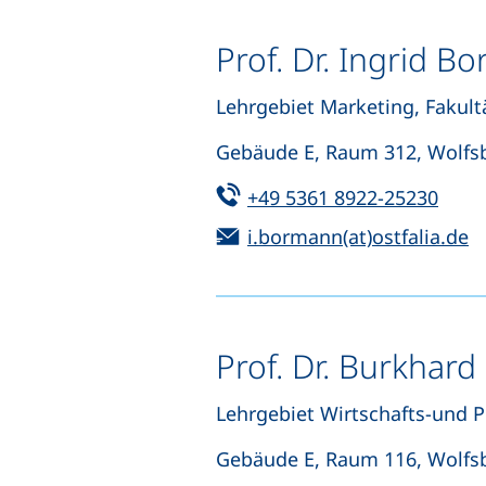
Prof. Dr. Ingrid B
Lehrgebiet Marketing, Fakult
Gebäude E, Raum 312, Wolfs
Tel:
(star
+49 5361 8922-25230
E-Mail:
(
i.bormann(at)ostfalia.de
Prof. Dr. Burkhard
Lehrgebiet Wirtschafts-und Pr
Gebäude E, Raum 116, Wolfs