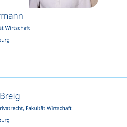
ormann
ät Wirtschaft
burg
tet einen Telefonanruf, wenn Ihr Gerät dies zulässt)
öffnet Ihr E-Mail-Programm)
 Breig
ivatrecht, Fakultät Wirtschaft
burg