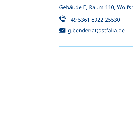
Gebäude E, Raum 110, Wolfs
Tel:
(star
+49 5361 8922-25530
E-Mail:
(öf
g.bender(at)ostfalia.de