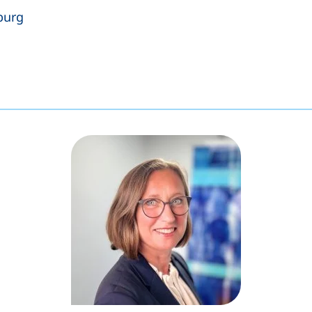
burg
tet einen Telefonanruf, wenn Ihr Gerät dies zulässt)
fnet Ihr E-Mail-Programm)