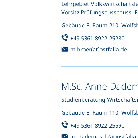
Lehrgebiet Volkswirtschaftsl
Vorsitz Prüfungsausschuss, F
Gebäude E, Raum 210, Wolfs
Tel:
(star
+49 5361 8922-25280
E-Mail:
(öff
m.broer(at)ostfalia.de
M.Sc. Anne Dade
Studienberatung Wirtschafts
Gebäude E, Raum 110, Wolfs
Tel:
(star
+49 5361 8922-25590
E-Mail:
an.dademasch(at)ostfalia