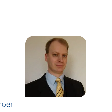
tet einen Telefonanruf, wenn Ihr Gerät dies zulässt)
et Ihr E-Mail-Programm)
Broer