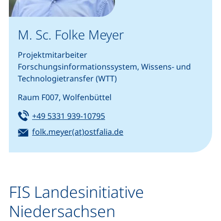
M. Sc. Folke Meyer
Projektmitarbeiter
Forschungsinformationssystem, Wissens- und
Technologietransfer (WTT)
Raum F007, Wolfenbüttel
Tel:
(startet einen Telefonanruf, we
+49 5331 939-10795
E-Mail:
(öffnet Ihr E-Mail-Progra
folk.meyer(at)ostfalia.de
FIS Landesinitiative
Niedersachsen