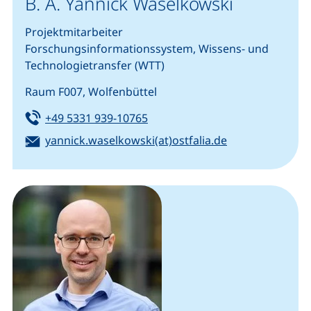
B. A. Yannick Waselkowski
Projektmitarbeiter
Forschungsinformationssystem, Wissens- und
Technologietransfer (WTT)
Raum F007, Wolfenbüttel
Tel:
(startet einen Telefonanruf, we
+49 5331 939-10765
E-Mail:
(öffnet Ihr E-M
yannick.waselkowski(at)ostfalia.de