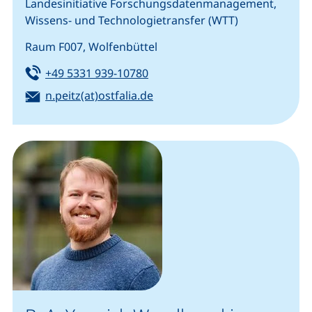
Landesinitiative Forschungsdatenmanagement,
Wissens- und Technologietransfer (WTT)
Raum F007, Wolfenbüttel
Tel:
(startet einen Telefonanruf, we
+49 5331 939-10780
E-Mail:
(öffnet Ihr E-Mail-Programm)
n.peitz(at)ostfalia.de