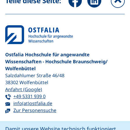
Teile diese Seite:
na
Ostfalia Hochschule für angewandte
Wissenschaften - Hochschule Braunschweig/​
Wolfenbüttel
Salzdahlumer Straße 46/48
38302
Wolfenbüttel
(externer Link, öffnet neues Fenster)
Anfahrt (Google)
Tel:
(startet einen Telefonanruf, wenn Ihr G
+49 5331 939 0
E-Mail:
(öffnet Ihr E-Mail-Programm)
info(at)ostfalia.de
Zur Personensuche
Cookie-Hinweis
Damit unsere Website technisch funktioniert,