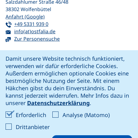
Salzdahlumer Straße 46/48
38302
Wolfenbüttel
(externer Link, öffnet neues Fenster)
Anfahrt (Google)
Tel:
(startet einen Telefonanruf, wenn Ihr G
+49 5331 939 0
E-Mail:
(öffnet Ihr E-Mail-Programm)
info(at)ostfalia.de
Zur Personensuche
Cookie-Hinweis
Damit unsere Website technisch funktioniert,
verwenden wir dafür erforderliche Cookies.
unsere Facebook-Seite (externer Link, öffnet neues Fenst
unsere LinkedIn-Seite (externer Link, öffnet neues
unsere YouTube-Seite (externer Link,
unsere Instagram-Seite (externer Link, öff
Außerdem ermöglichen optionale Cookies eine
bestmögliche Nutzung der Seite. Mit einem
Häkchen gibst du dein Einverständnis. Du
Cookie-Einstellungen
kannst jederzeit widerrufen. Mehr Infos dazu in
unserer
Datenschutzerklärung
.
Impressum
Erforderliche Cookies akzeptieren
Analyse-Co
Erforderlich
Analyse (Matomo)
Datenschutz
: Cookies von Drittanbieter akzep
Drittanbieter
Erklärung zur Barrierefreiheit