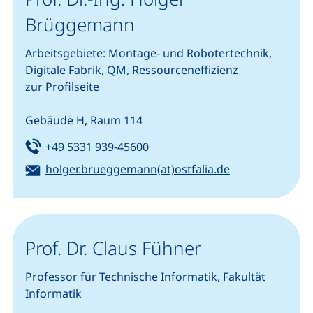
Brüggemann
Arbeitsgebiete: Montage- und Robotertechnik,
Digitale Fabrik, QM, Ressourceneffizienz
zur Profilseite
Gebäude H, Raum 114
Tel:
(startet einen Telefonanruf, we
+49 5331 939-45600
E-Mail:
(öffnet Ihr E-M
holger.brueggemann(at)ostfalia.de
Prof. Dr. Claus Fühner
Professor für Technische Informatik, Fakultät
Informatik