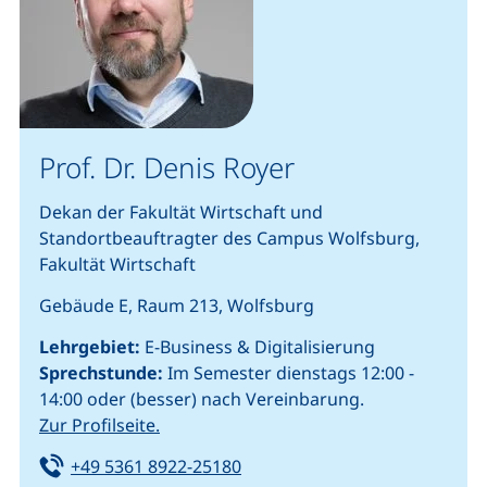
Prof. Dr. Denis Royer
Dekan der Fakultät Wirtschaft und
Standortbeauftragter des Campus Wolfsburg,
Fakultät Wirtschaft
Gebäude E, Raum 213, Wolfsburg
Lehrgebiet:
E-Business & Digitalisierung
Sprechstunde:
Im Semester dienstags 12:00 -
14:00 oder (besser) nach Vereinbarung.
Zur Profilseite.
Tel:
(startet einen Telefonanruf, w
+49 5361 8922-25180