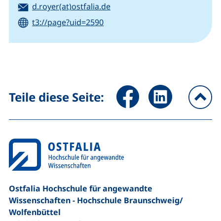
E-Mail:
(öffnet Ihr E-Mail-Programm)
d.royer(at)ostfalia.de
t3://page?uid=2590
Seite über Facebook teilen (
Seite über LinkedIn 
Teile diese Seite:
na
Ostfalia Hochschule für angewandte
Wissenschaften - Hochschule Braunschweig/​
Wolfenbüttel