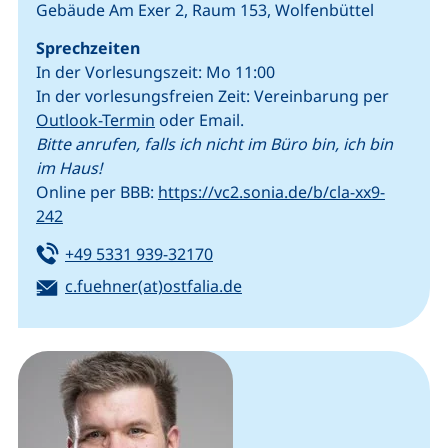
Gebäude Am Exer 2, Raum 153, Wolfenbüttel
Sprechzeiten
In der Vorlesungszeit: Mo 11:00
In der vorlesungsfreien Zeit: Vereinbarung per
(externer Link, öffnet neues Fenster)
Outlook-Termin
oder Email.
Bitte anrufen, falls ich nicht im Büro bin, ich bin
im Haus!
Online per BBB:
https://vc2.sonia.de/b/cla-xx9-
(externer Link, öffnet neues Fenster)
242
Tel:
(startet einen Telefonanruf, we
+49 5331 939-32170
E-Mail:
(öffnet Ihr E-Mail-Program
c.fuehner(at)ostfalia.de