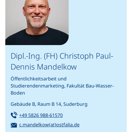
Dipl.-Ing. (FH) Christoph Paul-
Dennis Mandelkow
Öffentlichkeitsarbeit und
Studierendenmarketing, Fakultät Bau-Wasser-
Boden
Gebäude B, Raum B 14, Suderburg
Tel:
(startet einen Telefonanruf, we
+49 5826 988-61570
E-Mail:
(öffnet Ihr E-Mail-Pro
c.mandelkow(at)ostfalia.de