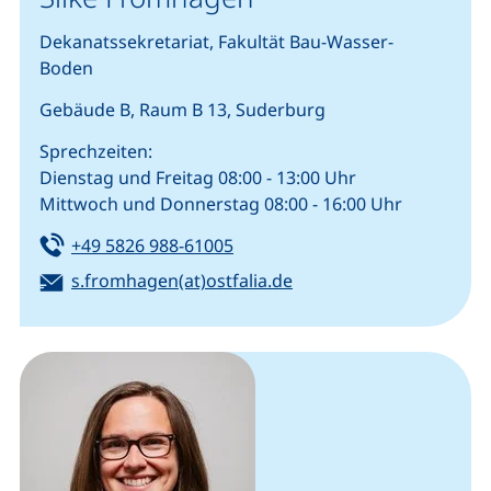
Dekanatssekretariat, Fakultät Bau-Wasser-
Boden
Gebäude B, Raum B 13, Suderburg
Sprechzeiten:
Dienstag und Freitag 08:00 - 13:00 Uhr
Mittwoch und Donnerstag 08:00 - 16:00 Uhr
Tel:
(startet einen Telefonanruf, we
+49 5826 988-61005
E-Mail:
(öffnet Ihr E-Mail-Prog
s.fromhagen(at)ostfalia.de