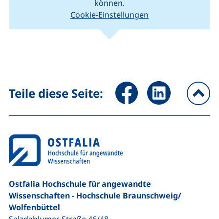
können.
Cookie-Einstellungen
(externer Link, öffnet neues Fenster).
(ext
Leaflet
|
Kartendaten © Mitwirkende von
OpenStreetMap
+
−
Seite über Facebook teilen (
Seite über LinkedIn 
Teile diese Seite:
na
Ostfalia Hochschule für angewandte
Wissenschaften - Hochschule Braunschweig/​
Wolfenbüttel