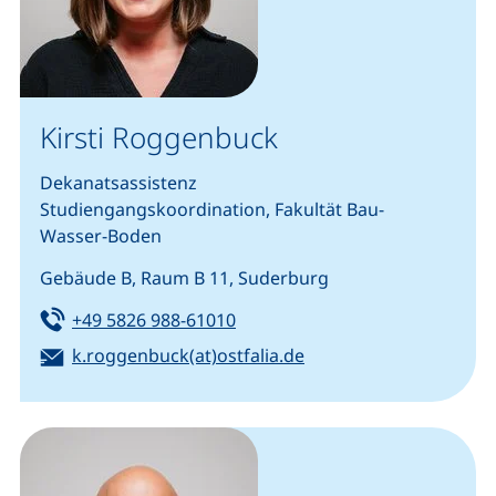
Kirsti Roggenbuck
Dekanatsassistenz
Studiengangskoordination, Fakultät Bau-
Wasser-Boden
Gebäude B, Raum B 11, Suderburg
Tel:
(startet einen Telefonanruf, we
+49 5826 988-61010
E-Mail:
(öffnet Ihr E-Mail-Pro
k.roggenbuck(at)ostfalia.de