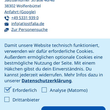
Salzdahlumer Straße 46/48
38302
Wolfenbüttel
(externer Link, öffnet neues Fenster)
Anfahrt (Google)
Tel:
(startet einen Telefonanruf, wenn Ihr G
+49 5331 939 0
E-Mail:
(öffnet Ihr E-Mail-Programm)
info(at)ostfalia.de
Zur Personensuche
Cookie-Hinweis
Damit unsere Website technisch funktioniert,
verwenden wir dafür erforderliche Cookies.
unsere Facebook-Seite (externer Link, öffnet neues Fenst
unsere LinkedIn-Seite (externer Link, öffnet neues
unsere YouTube-Seite (externer Link,
unsere Instagram-Seite (externer Link, öff
Außerdem ermöglichen optionale Cookies eine
bestmögliche Nutzung der Seite. Mit einem
Häkchen gibst du dein Einverständnis. Du
Cookie-Einstellungen
kannst jederzeit widerrufen. Mehr Infos dazu in
unserer
Datenschutzerklärung
.
Impressum
Erforderliche Cookies akzeptieren
Analyse-Co
Erforderlich
Analyse (Matomo)
Datenschutz
: Cookies von Drittanbieter akzep
Drittanbieter
Erklärung zur Barrierefreiheit