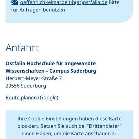
E-Mail:
(öffnet Ihr E
oeffentlichkeitsarbeit-b(at)ostfalia.de
Bitte
für Anfragen benutzen
Anfahrt
Ostfalia Hochschule für angewandte
Wissenschaften – Campus Suderburg
Herbert-Meyer-Straße 7
29556 Suderburg
(externer Link, öffnet neues Fenste
Route planen (Google)
Ihre Cookie-Einstellungen haben diese Karte
blockiert. Setzen Sie auch bei “Drittanbieter”
einen Haken, um die Karte anschauen zu