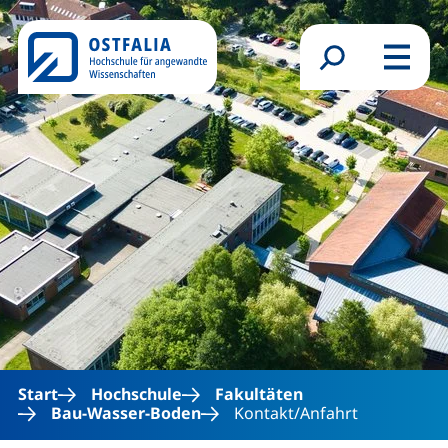
Direkt zum Inhalt
Suchformular
Menü
Start
Hochschule
Fakultäten
Bau-Wasser-Boden
Kontakt/Anfahrt