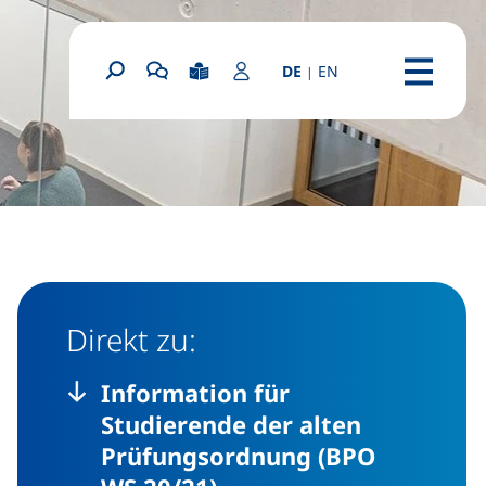
(this page in Engli
DE
EN
|
(externer Link, öf
Leichte Sprache
Login Portal
Suchformular
Chatbot OSCA starten
Menü
Direkt zu:
Information für
Studierende der alten
Prüfungsordnung (BPO