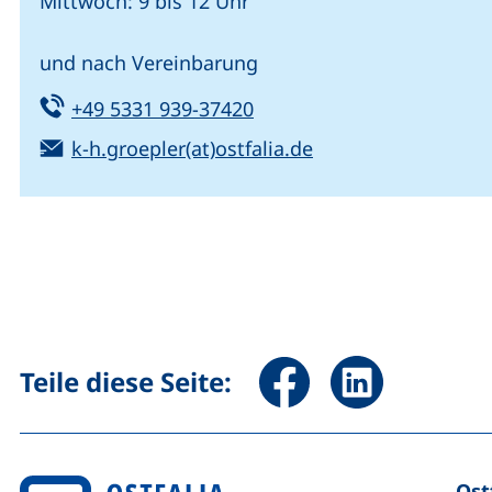
Mittwoch: 9 bis 12 Uhr
und nach Vereinbarung
Tel:
(startet einen Telefonanru
+49 5331 939-37420
E-Mail:
(öffnet Ihr E-Mail
k-h.groepler(at)ostfalia.de
Seite über Facebook teile
Seite über Linked
Teile diese Seite:
Ost