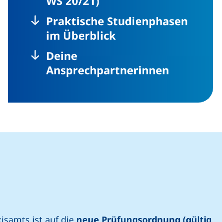
WS 20/21)
Praktische Studienphasen
im Überblick
Deine
Ansprechpartnerinnen
isamts ist auf die
neue Prüfungsordnung (gültig