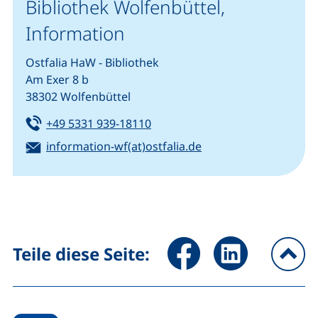
Bibliothek Wolfenbüttel,
Information
Ostfalia HaW - Bibliothek
Am Exer 8 b
38302 Wolfenbüttel
Tel:
(startet einen Telefonanruf, we
+49 5331 939-18110
E-Mail:
(öffnet Ihr E-Mail-Pr
information-wf(at)ostfalia.de
Seite über Facebook teilen (
Seite über LinkedIn 
Teile diese Seite:
na