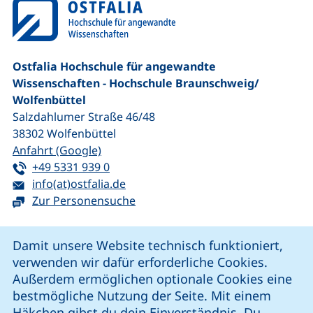
Ostfalia Hochschule für angewandte
Wissenschaften - Hochschule Braunschweig/​
Wolfenbüttel
Salzdahlumer Straße 46/48
38302
Wolfenbüttel
(externer Link, öffnet neues Fenster)
Anfahrt (Google)
Tel:
(startet einen Telefonanruf, wenn Ihr G
+49 5331 939 0
E-Mail:
(öffnet Ihr E-Mail-Programm)
info(at)ostfalia.de
Zur Personensuche
Cookie-Hinweis
Damit unsere Website technisch funktioniert,
verwenden wir dafür erforderliche Cookies.
unsere Facebook-Seite (externer Link, öffnet neues Fenst
unsere LinkedIn-Seite (externer Link, öffnet neues
unsere YouTube-Seite (externer Link,
unsere Instagram-Seite (externer Link, öff
Außerdem ermöglichen optionale Cookies eine
bestmögliche Nutzung der Seite. Mit einem
Häkchen gibst du dein Einverständnis. Du