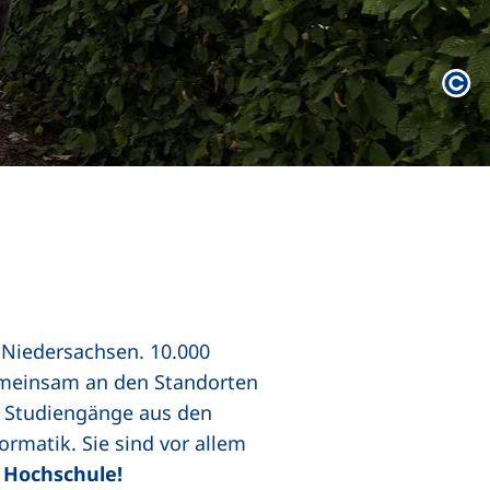
Rec
 Niedersachsen. 10.000
gemeinsam an den Standorten
90 Studiengänge aus den
rmatik. Sie sind vor allem
e Hochschule!