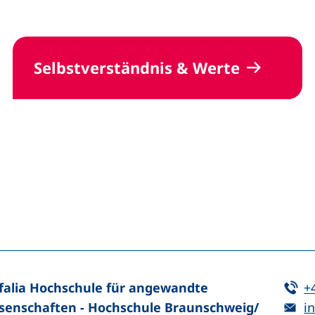
Selbstverständnis & Werte
n (externer Link, öffnet neues Fenster)
In teilen (externer Link, öffnet neues Fenster)
Te
falia Hochschule für angewandte
+
E-
senschaften - Hochschule Braunschweig/​
in