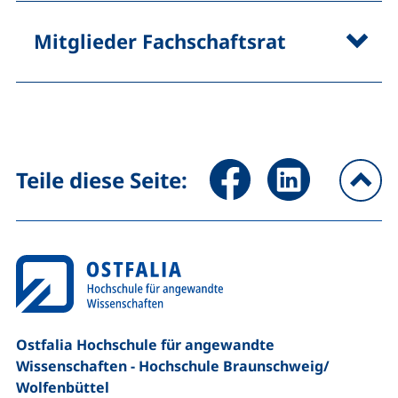
Mitglieder Fachschaftsrat
Seite über Facebook teilen (
Seite über LinkedIn 
Teile diese Seite:
na
Ostfalia Hochschule für angewandte
Wissenschaften - Hochschule Braunschweig/​
Wolfenbüttel