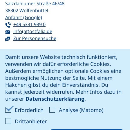
Salzdahlumer Straße 46/48
38302
Wolfenbüttel
(externer Link, öffnet neues Fenster)
Anfahrt (Google)
Tel:
(startet einen Telefonanruf, wenn Ihr G
+49 5331 939 0
E-Mail:
(öffnet Ihr E-Mail-Programm)
info(at)ostfalia.de
Zur Personensuche
Cookie-Hinweis
Damit unsere Website technisch funktioniert,
verwenden wir dafür erforderliche Cookies.
unsere Facebook-Seite (externer Link, öffnet neues Fenst
unsere LinkedIn-Seite (externer Link, öffnet neues
unsere YouTube-Seite (externer Link,
unsere Instagram-Seite (externer Link, öff
Außerdem ermöglichen optionale Cookies eine
bestmögliche Nutzung der Seite. Mit einem
Häkchen gibst du dein Einverständnis. Du
Cookie-Einstellungen
kannst jederzeit widerrufen. Mehr Infos dazu in
unserer
Datenschutzerklärung
.
Impressum
Erforderliche Cookies akzeptieren
Analyse-Co
Erforderlich
Analyse (Matomo)
Datenschutz
: Cookies von Drittanbieter akzep
Drittanbieter
Erklärung zur Barrierefreiheit