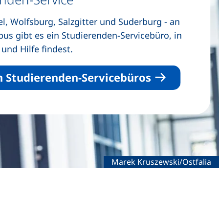
l, Wolfsburg, Salzgitter und Suderburg - an
s gibt es ein Studierenden-Servicebüro, in
und Hilfe findest.
n Studierenden-Servicebüros
Rechtliche Information zum d
Marek Kruszewski/Ostfalia