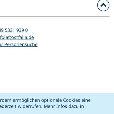
n
l:
(startet einen Telefonanruf, wenn Ihr Ger
49 5331 939 0
Mail:
(öffnet Ihr E-Mail-Programm)
fo(at)ostfalia.de
ur Personensuche
z
Erklärung zur Barrierefreiheit
ßerdem ermöglichen optionale Cookies eine
derzeit widerrufen. Mehr Infos dazu in