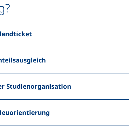
g?
landticket
teilsausgleich
er Studienorganisation
Neuorientierung