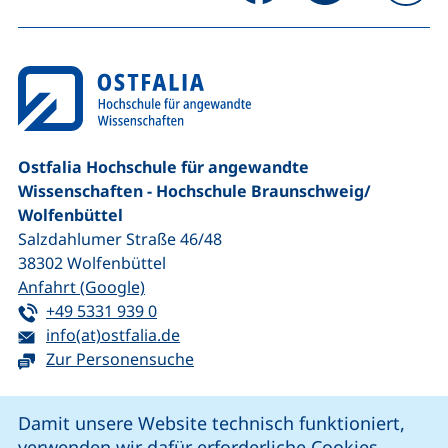
na
Ostfalia Hochschule für angewandte
Wissenschaften - Hochschule Braunschweig/​
Wolfenbüttel
Salzdahlumer Straße 46/48
38302
Wolfenbüttel
(externer Link, öffnet neues Fenster)
Anfahrt (Google)
Tel:
(startet einen Telefonanruf, wenn Ihr G
+49 5331 939 0
E-Mail:
(öffnet Ihr E-Mail-Programm)
info(at)ostfalia.de
Zur Personensuche
Cookie-Hinweis
Damit unsere Website technisch funktioniert,
verwenden wir dafür erforderliche Cookies.