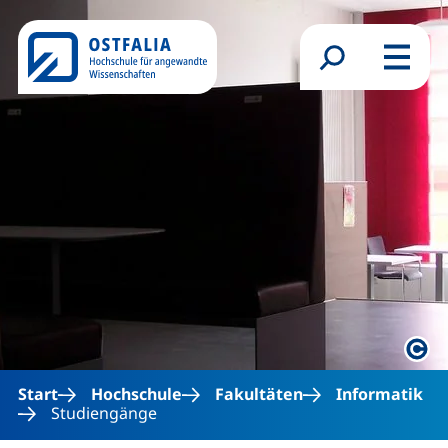
Direkt zum Inhalt
Suchformular
Menü
Rech
Start
Hochschule
Fakultäten
Informatik
Studiengänge