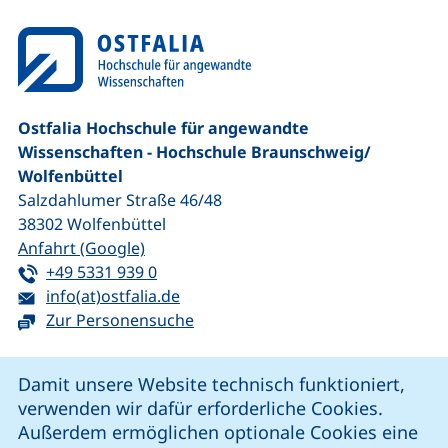
Ostfalia Hochschule für angewandte
Wissenschaften - Hochschule Braunschweig/​
Wolfenbüttel
Salzdahlumer Straße 46/48
38302
Wolfenbüttel
(externer Link, öffnet neues Fenster)
Anfahrt (Google)
Tel:
(startet einen Telefonanruf, wenn Ihr G
+49 5331 939 0
E-Mail:
(öffnet Ihr E-Mail-Programm)
info(at)ostfalia.de
Zur Personensuche
Cookie-Hinweis
Damit unsere Website technisch funktioniert,
verwenden wir dafür erforderliche Cookies.
unsere Facebook-Seite (externer Link, öffnet neues Fenst
unsere LinkedIn-Seite (externer Link, öffnet neues
unsere YouTube-Seite (externer Link,
unsere Instagram-Seite (externer Link, öff
Außerdem ermöglichen optionale Cookies eine