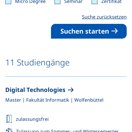
Micro Degree
Seminar
Zertifikat
Suche zurücksetzen
Suchen starten
11 Studiengänge
Digital Technologies
,
,
Master
|
Fakultät Informatik
|
Wolfenbüttel
zulassungsfrei
Zulassung zum Sommer- und Wintersemester