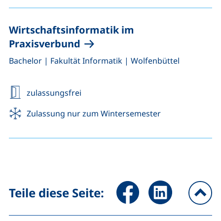
Wirtschaftsinformatik im
Praxisverbund
,
,
Bachelor
|
Fakultät Informatik
|
Wolfenbüttel
zulassungsfrei
Zulassung nur zum Wintersemester
Seite über Facebook teilen (
Seite über LinkedIn 
Teile diese Seite:
na