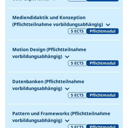
Mediendidaktik und Konzeption
(1. Sem
(Pflichtteilnahme vorbildungsabhängig)
5
ECTS
Pflichtmodul
Motion Design
(Pflichtteilnahme
(1. Semester)
vorbildungsabhängig)
5
ECTS
Pflichtmodul
Datenbanken (Pflichtteilnahme
(1. Semester)
vorbildungsabhängig)
5
ECTS
Pflichtmodul
Pattern
und
Frameworks
(Pflichtteilnahme
(1. Semester)
vorbildungsabhängig)
5
ECTS
Pflichtmodul