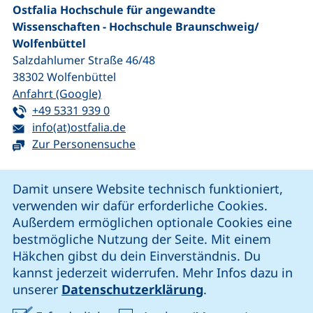
Ostfalia Hochschule für angewandte
Wissenschaften - Hochschule Braunschweig/​
Wolfenbüttel
Salzdahlumer Straße 46/48
38302
Wolfenbüttel
(externer Link, öffnet neues Fenster)
Anfahrt (Google)
Tel:
(startet einen Telefonanruf, wenn Ihr G
+49 5331 939 0
E-Mail:
(öffnet Ihr E-Mail-Programm)
info(at)ostfalia.de
Zur Personensuche
Cookie-Hinweis
Damit unsere Website technisch funktioniert,
verwenden wir dafür erforderliche Cookies.
unsere Facebook-Seite (externer Link, öffnet neues Fenst
unsere LinkedIn-Seite (externer Link, öffnet neues
unsere YouTube-Seite (externer Link,
unsere Instagram-Seite (externer Link, öff
Außerdem ermöglichen optionale Cookies eine
bestmögliche Nutzung der Seite. Mit einem
Häkchen gibst du dein Einverständnis. Du
Cookie-Einstellungen
kannst jederzeit widerrufen. Mehr Infos dazu in
unserer
Datenschutzerklärung
.
Impressum