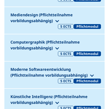
Medien
design
(Pflichtteilnahme
(1. Semester)
vorbildungsabhängig)
5
ECTS
Pflichtmodul
Computergraphik (Pflichtteilnahme
(1. Semester)
vorbildungsabhängig)
5
ECTS
Pflichtmodul
Moderne
Software
entwicklung
(1. Sem
(Pflichtteilnahme vorbildungsabhängig)
5
ECTS
Pflichtmodul
Künstliche Intelligenz (Pflichtteilnahme
(1. Semester)
vorbildungsabhängig)
5
ECTS
Pflichtmodul