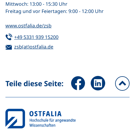
Mittwoch: 13:00 - 15:30 Uhr
Freitag und vor Feiertagen: 9:00 - 12:00 Uhr
www.ostfalia.de/zsb
Tel:
(startet einen Telefonanruf, wenn 
+49 5331 939 15200
E-Mail:
zsb(at)ostfalia.de
(öffnet Ihr E-Mail-Programm)
Seite über Facebook teilen (
Seite über LinkedIn 
Teile diese Seite:
na