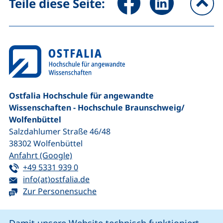
Teile diese Seite:
na
Ostfalia Hochschule für angewandte
Wissenschaften - Hochschule Braunschweig/​
Wolfenbüttel
Salzdahlumer Straße 46/48
38302
Wolfenbüttel
(externer Link, öffnet neues Fenster)
Anfahrt (Google)
Tel:
(startet einen Telefonanruf, wenn Ihr G
+49 5331 939 0
E-Mail:
(öffnet Ihr E-Mail-Programm)
info(at)ostfalia.de
Zur Personensuche
Cookie-Hinweis