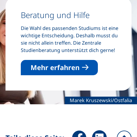
Beratung und Hilfe
Die Wahl des passenden Studiums ist eine
wichtige Entscheidung. Deshalb musst du
sie nicht allein treffen. Die Zentrale
Studienberatung unterstützt dich gerne!
Mehr erfahren
Rechtliche Information zum d
Marek Kruszewski/Ostfalia
Seite über Facebook teilen (
Seite über LinkedIn 