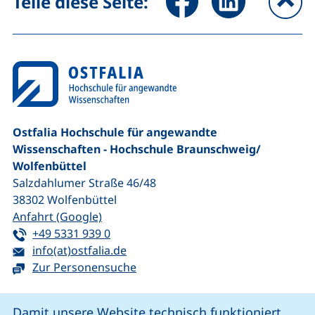
Teile diese Seite:
na
Ostfalia Hochschule für angewandte
Wissenschaften - Hochschule Braunschweig/​
Wolfenbüttel
Salzdahlumer Straße 46/48
38302
Wolfenbüttel
(externer Link, öffnet neues Fenster)
Anfahrt (Google)
Tel:
(startet einen Telefonanruf, wenn Ihr G
+49 5331 939 0
E-Mail:
(öffnet Ihr E-Mail-Programm)
info(at)ostfalia.de
Zur Personensuche
Cookie-Hinweis
Damit unsere Website technisch funktioniert,