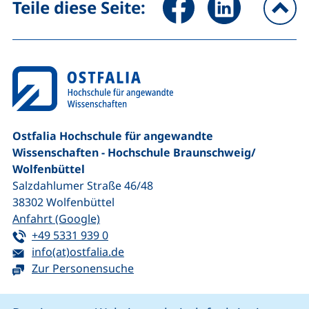
Teile diese Seite:
na
Ostfalia Hochschule für angewandte
Wissenschaften - Hochschule Braunschweig/​
Wolfenbüttel
Salzdahlumer Straße 46/48
38302
Wolfenbüttel
(externer Link, öffnet neues Fenster)
Anfahrt (Google)
Tel:
(startet einen Telefonanruf, wenn Ihr G
+49 5331 939 0
E-Mail:
(öffnet Ihr E-Mail-Programm)
info(at)ostfalia.de
Zur Personensuche
Cookie-Hinweis