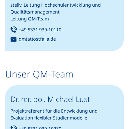
stellv. Leitung Hochschulentwicklung und
Qualitätsmanagement
Leitung QM-Team
Tel:
(startet einen Telefonanruf, we
+49 5331 939-10110
E-Mail:
(öffnet Ihr E-Mail-Programm)
qm(at)ostfalia.de
Unser QM-Team
Dr. rer. pol. Michael Lust
Projektreferent für die Entwicklung und
Evaluation flexibler Studienmodelle
Tel:
(startet einen Telefonanruf, we
+49 5331 939-10280