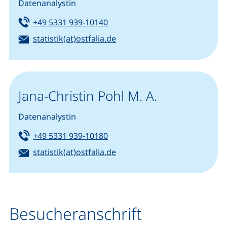
Datenanalystin
Tel:
(startet einen Telefonanruf, we
+49 5331 939-10140
E-Mail:
(öffnet Ihr E-Mail-Programm)
statistik(at)ostfalia.de
Jana-Christin Pohl M. A.
Datenanalystin
Tel:
(startet einen Telefonanruf, we
+49 5331 939-10180
E-Mail:
(öffnet Ihr E-Mail-Programm)
statistik(at)ostfalia.de
Besucheranschrift