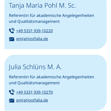
Tanja Maria Pohl M. Sc.
Referentin für akademische Angelegenheiten
und Qualitätsmanagement
Tel:
(startet einen Telefonanruf, we
+49 5331 939-10220
E-Mail:
(öffnet Ihr E-Mail-Programm)
qm(at)ostfalia.de
Julia Schlüns M. A.
Referentin für akademische Angelegenheiten
und Qualitätsmanagement
Tel:
(startet einen Telefonanruf, we
+49 5331 939-10270
E-Mail:
(öffnet Ihr E-Mail-Programm)
qm(at)ostfalia.de