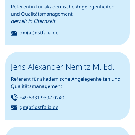
Referentin für akademische Angelegenheiten
und Qualitätsmanagement
derzeit in Elternzeit
E-Mail:
(öffnet Ihr E-Mail-Programm)
qm(at)ostfalia.de
Jens Alexander Nemitz M. Ed.
Referent für akademische Angelegenheiten und
Qualitätsmanagement
Tel:
(startet einen Telefonanruf, we
+49 5331 939-10240
E-Mail:
(öffnet Ihr E-Mail-Programm)
qm(at)ostfalia.de