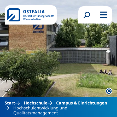
Direkt zum Inhalt
Suchformular
Menü
Rech
Start
Hochschule
Campus & Einrichtungen
Hochschulentwicklung und
Qualitätsmanagement