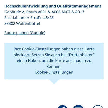
Hochschulentwicklung und Qualitätsmanagement
Gebäude A, Raum A001 & A006 A007 & A013
Salzdahlumer Straße 46/48
38302 Wolfenbüttel
(externer Link, öffnet neues Fenste
Route planen (Google)
Ihre Cookie-Einstellungen haben diese Karte
blockiert. Setzen Sie auch bei “Drittanbieter”
einen Haken, um die Karte anschauen zu
können.
Cookie-Einstellungen
(externer Link, öffnet neues Fenster).
(ext
Leaflet
|
Kartendaten © Mitwirkende von
OpenStreetMap
+
−
Seite über Facebook teilen (
Seite über LinkedIn 