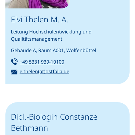
Elvi Thelen M. A.
Leitung Hochschulentwicklung und
Qualitätsmanagement
Gebäude A, Raum A001, Wolfenbüttel
Tel:
(startet einen Telefonanruf, we
+49 5331 939-10100
E-Mail:
(öffnet Ihr E-Mail-Programm
e.thelen(at)ostfalia.de
Dipl.-Biologin Constanze
Bethmann