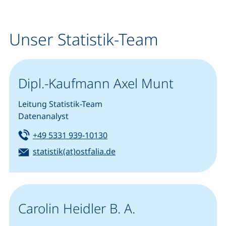
Unser Statistik-Team
Dipl.-Kaufmann Axel Munt
Leitung Statistik-Team
Datenanalyst
Tel:
(startet einen Telefonanruf, we
+49 5331 939-10130
E-Mail:
(öffnet Ihr E-Mail-Programm)
statistik(at)ostfalia.de
Carolin Heidler B. A.