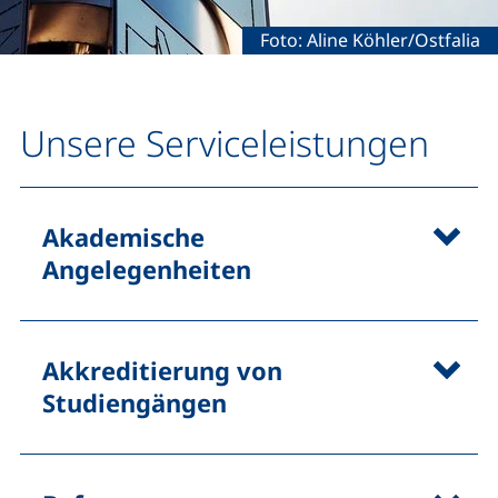
Rechtliche Information zum 
Foto: Aline Köhler/Ostfalia
Unsere Serviceleistungen
Akademische
Angelegenheiten
Akkreditierung von
Studiengängen