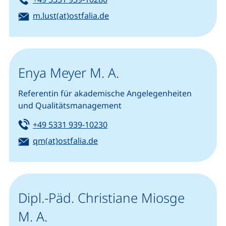
E-Mail:
(öffnet Ihr E-Mail-Programm)
m.lust(at)ostfalia.de
Enya Meyer M. A.
Referentin für akademische Angelegenheiten
und Qualitätsmanagement
Tel:
(startet einen Telefonanruf, we
+49 5331 939-10230
E-Mail:
(öffnet Ihr E-Mail-Programm)
qm(at)ostfalia.de
Dipl.-Päd. Christiane Miosge
M. A.