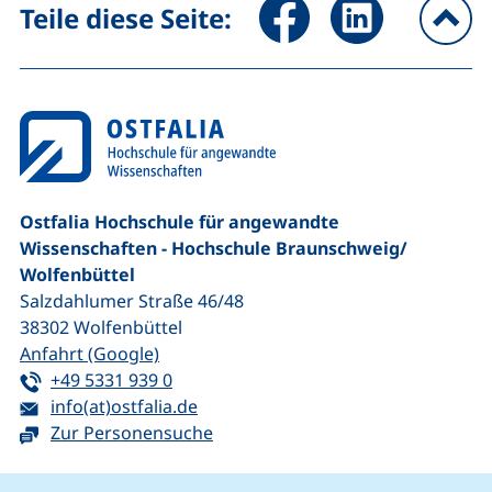
Seite über Facebook teilen (
Seite über LinkedIn 
Teile diese Seite:
na
Ostfalia Hochschule für angewandte
Wissenschaften - Hochschule Braunschweig/​
Wolfenbüttel
Salzdahlumer Straße 46/48
38302
Wolfenbüttel
(externer Link, öffnet neues Fenster)
Anfahrt (Google)
Tel:
(startet einen Telefonanruf, wenn Ihr G
+49 5331 939 0
E-Mail:
(öffnet Ihr E-Mail-Programm)
info(at)ostfalia.de
Zur Personensuche
Cookie-Hinweis