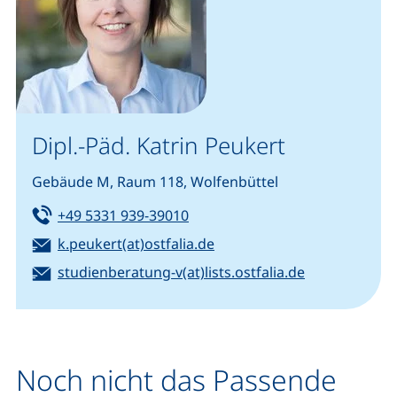
Dipl.-Päd. Katrin Peukert
Gebäude M, Raum 118, Wolfenbüttel
Tel:
(startet einen Telefonanruf, we
+49 5331 939-39010
E-Mail:
(öffnet Ihr E-Mail-Program
k.peukert(at)ostfalia.de
E-Mail:
(öffnet Ihr E
studienberatung-v(at)lists.ostfalia.de
Noch nicht das Passende