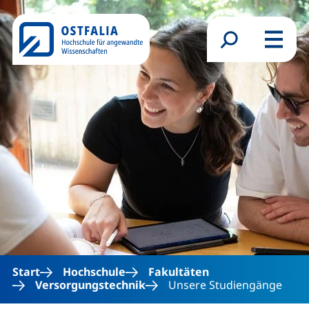
Direkt zum Inhalt
Suchformular
Menü
Start
Hochschule
Fakultäten
Versorgungstechnik
Unsere Studiengänge