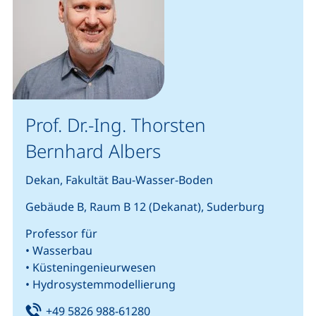
Prof. Dr.-Ing. Thorsten
Bernhard Albers
Dekan, Fakultät Bau-Wasser-Boden
Gebäude B, Raum B 12 (Dekanat), Suderburg
Professor für
• Wasserbau
• Küsteningenieurwesen
• Hydrosystemmodellierung
Tel:
(startet einen Telefonanruf, we
+49 5826 988-61280