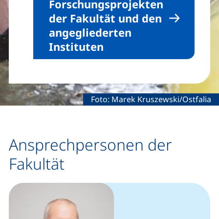
Forschungsprojekten
der Fakultät und den
angegliederten
Instituten
Rechtliche Information zum dekora
Foto: Marek Kruszewski/Ostfalia
Ansprechpersonen der
Fakultät