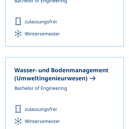
Bachelor of Engineering
Zulassung:
zulassungsfrei
Beginn:
Wintersemester
Wasser- und Bodenmanagement
(Umweltingenieurwesen)
Bachelor of Engineering
Zulassung:
zulassungsfrei
Beginn:
Wintersemester