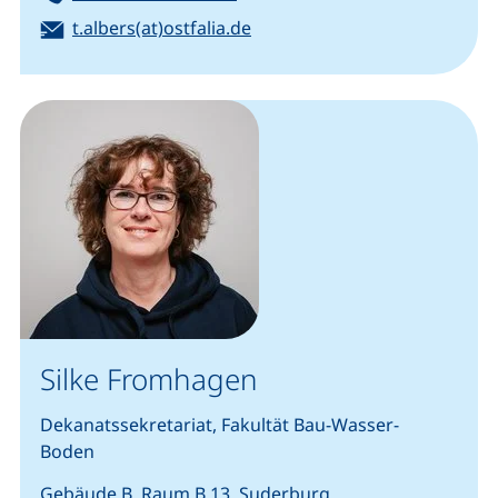
E-Mail:
(öffnet Ihr E-Mail-Programm)
t.albers(at)ostfalia.de
Silke Fromhagen
Dekanatssekretariat, Fakultät Bau-Wasser-
Boden
Gebäude B, Raum B 13, Suderburg