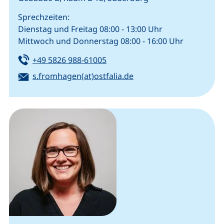
Sprechzeiten:
Dienstag und Freitag 08:00 - 13:00 Uhr
Mittwoch und Donnerstag 08:00 - 16:00 Uhr
Tel:
(startet einen Telefonanruf, we
+49 5826 988-61005
E-Mail:
(öffnet Ihr E-Mail-Prog
s.fromhagen(at)ostfalia.de