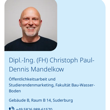
Dipl.-Ing. (FH) Christoph Paul-
Dennis Mandelkow
Öffentlichkeitsarbeit und
Studierendenmarketing, Fakultät Bau-Wasser-
Boden
Gebäude B, Raum B 14, Suderburg
Tel:
(startet einen Telefonanruf, we
+49 5826 988-61570