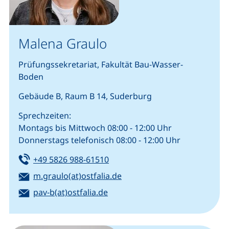
Malena Graulo
Prüfungssekretariat, Fakultät Bau-Wasser-
Boden
Gebäude B, Raum B 14, Suderburg
Sprechzeiten:
Montags bis Mittwoch 08:00 - 12:00 Uhr
Donnerstags telefonisch 08:00 - 12:00 Uhr
Tel:
(startet einen Telefonanruf, we
+49 5826 988-61510
E-Mail:
(öffnet Ihr E-Mail-Program
m.graulo(at)ostfalia.de
E-Mail:
(öffnet Ihr E-Mail-Programm)
pav-b(at)ostfalia.de