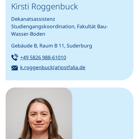
Kirsti Roggenbuck
Dekanatsassistenz
Studiengangskoordination, Fakultät Bau-
Wasser-Boden
Gebäude B, Raum B 11, Suderburg
Tel:
(startet einen Telefonanruf, we
+49 5826 988-61010
E-Mail:
(öffnet Ihr E-Mail-Pro
k.roggenbuck(at)ostfalia.de