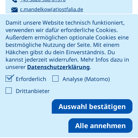
E-Mail:
(öffnet Ihr E-Mail-Pro
c.mandelkow(at)ostfalia.de
Cookie-Hinweis
E-Mail:
(öffnet Ihr E
oeffentlichkeitsarbeit-b(at)ostfalia.de
Bitte
Damit unsere Website technisch funktioniert,
für Anfragen benutzen
verwenden wir dafür erforderliche Cookies.
Außerdem ermöglichen optionale Cookies eine
bestmögliche Nutzung der Seite. Mit einem
Häkchen gibst du dein Einverständnis. Du
kannst jederzeit widerrufen. Mehr Infos dazu in
Wichtige Links
unserer
Datenschutzerklärung
.
Erforderliche Cookies akzeptieren
Analyse-Co
Erforderlich
Analyse (Matomo)
Semesterzeitplan, Termine
: Cookies von Drittanbieter akzep
Drittanbieter
und Fristen
Auswahl bestätigen
Zum Semesterzeitplan
Alle annehmen