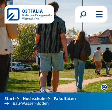
Direkt zum Inhalt
Suchformular
Menü
Rech
Start
Hochschule
Fakultäten
Bau-Wasser-Boden