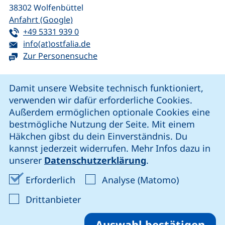
38302
Wolfenbüttel
(externer Link, öffnet neues Fenster)
Anfahrt (Google)
Tel:
(startet einen Telefonanruf, wenn Ihr G
+49 5331 939 0
E-Mail:
(öffnet Ihr E-Mail-Programm)
info(at)ostfalia.de
Zur Personensuche
Cookie-Hinweis
Damit unsere Website technisch funktioniert,
verwenden wir dafür erforderliche Cookies.
unsere Facebook-Seite (externer Link, öffnet neues Fenst
unsere LinkedIn-Seite (externer Link, öffnet neues
unsere YouTube-Seite (externer Link,
unsere Instagram-Seite (externer Link, öff
Außerdem ermöglichen optionale Cookies eine
bestmögliche Nutzung der Seite. Mit einem
Häkchen gibst du dein Einverständnis. Du
Cookie-Einstellungen
kannst jederzeit widerrufen. Mehr Infos dazu in
unserer
Datenschutzerklärung
.
Impressum
Erforderliche Cookies akzeptieren
Analyse-Co
Erforderlich
Analyse (Matomo)
Datenschutz
: Cookies von Drittanbieter akzep
Drittanbieter
Erklärung zur Barrierefreiheit
Barriere melden
Auswahl bestätigen