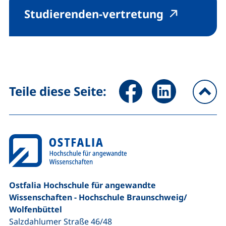
Studierenden-vertretung
Seite über Facebook teilen (
Seite über LinkedIn 
Teile diese Seite:
na
Ostfalia Hochschule für angewandte
Wissenschaften - Hochschule Braunschweig/​
Wolfenbüttel
Salzdahlumer Straße 46/48