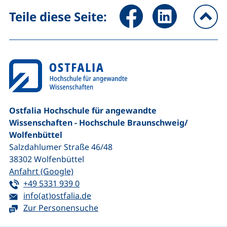
Seite über Facebook teilen (
Seite über LinkedIn 
Teile diese Seite:
na
Ostfalia Hochschule für angewandte
Wissenschaften - Hochschule Braunschweig/​
Wolfenbüttel
Salzdahlumer Straße 46/48
38302
Wolfenbüttel
(externer Link, öffnet neues Fenster)
Anfahrt (Google)
Tel:
(startet einen Telefonanruf, wenn Ihr G
+49 5331 939 0
E-Mail:
(öffnet Ihr E-Mail-Programm)
info(at)ostfalia.de
Zur Personensuche