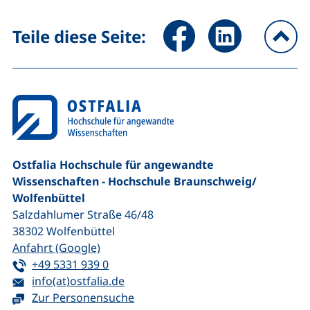
Seite über Facebook teilen (
Seite über LinkedIn 
Teile diese Seite:
na
Ostfalia Hochschule für angewandte
Wissenschaften - Hochschule Braunschweig/​
Wolfenbüttel
Salzdahlumer Straße 46/48
38302
Wolfenbüttel
(externer Link, öffnet neues Fenster)
Anfahrt (Google)
Tel:
(startet einen Telefonanruf, wenn Ihr G
+49 5331 939 0
E-Mail:
(öffnet Ihr E-Mail-Programm)
info(at)ostfalia.de
Zur Personensuche