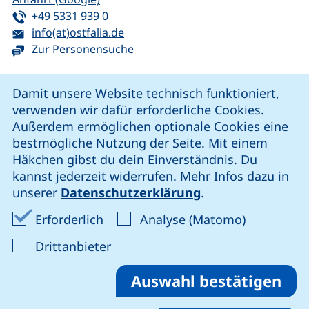
Tel:
(startet einen Telefonanruf, wenn Ihr G
+49 5331 939 0
E-Mail:
(öffnet Ihr E-Mail-Programm)
info(at)ostfalia.de
Zur Personensuche
Cookie-Hinweis
Damit unsere Website technisch funktioniert,
verwenden wir dafür erforderliche Cookies.
unsere Facebook-Seite (externer Link, öffnet neues Fenst
unsere LinkedIn-Seite (externer Link, öffnet neues
unsere YouTube-Seite (externer Link,
unsere Instagram-Seite (externer Link, öff
Außerdem ermöglichen optionale Cookies eine
bestmögliche Nutzung der Seite. Mit einem
Häkchen gibst du dein Einverständnis. Du
Cookie-Einstellungen
kannst jederzeit widerrufen. Mehr Infos dazu in
unserer
Datenschutzerklärung
.
Impressum
Erforderliche Cookies akzeptieren
Analyse-Co
Erforderlich
Analyse (Matomo)
Datenschutz
: Cookies von Drittanbieter akzep
Drittanbieter
Erklärung zur Barrierefreiheit
Barriere melden
Auswahl bestätigen