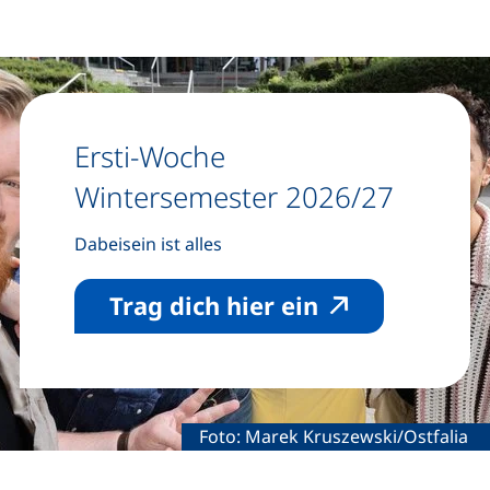
Ersti-Woche
Wintersemester 2026/27
Dabeisein ist alles
(externer Link
Trag dich hier ein
Rechtliche Information zum dekorat
Foto: Marek Kruszewski/Ostfalia