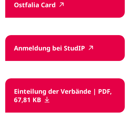
(externer Link, öffnet 
(externer Link, öffn
Ostfalia
Card
(externer Link
(externer L
Anmeldung bei StudIP
,
Einteilung der Verbände
|
PDF,
(öffnet neues Fenster), (nich
(öffnet neues Fenster), (n
67,81 KB