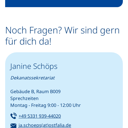
Noch Fragen? Wir sind gern
für dich da!
Janine Schöps
Dekanatssekretariat
Gebäude B, Raum B009
Sprechzeiten
Montag - Freitag 9:00 - 12:00 Uhr
Tel:
(startet einen Telefonanruf, we
+49 5331 939-44020
E-Mail:
(öffnet Ihr E-Mail-Progra
ja.schoeps(at)ostfalia.de