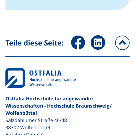
Seite über Facebook teilen (
Seite über LinkedIn 
Teile diese Seite:
na
Ostfalia Hochschule für angewandte
Wissenschaften - Hochschule Braunschweig/​
Wolfenbüttel
Salzdahlumer Straße 46/48
38302
Wolfenbüttel
(externer Link, öffnet neues Fenster)
Anfahrt (Google)