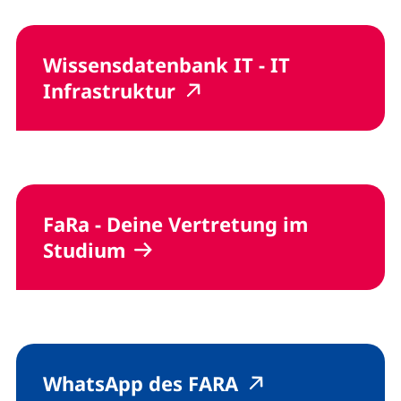
Wissensdatenbank
IT
-
IT
(externer Link, öffnet 
(externer Link, öffn
Infrastruktur
FaRa - Deine Vertretung im
Studium
(externer Link, 
(externer Link
WhatsApp des FARA