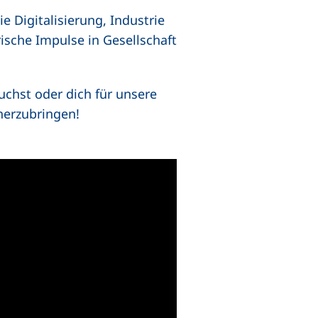
e Digitalisierung, Industrie
rische Impulse in Gesellschaft
uchst oder dich für unsere
äherzubringen!