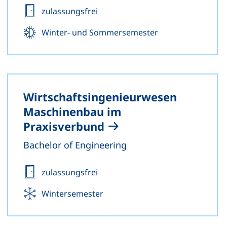
Zulassung:
zulassungsfrei
Beginn:
Winter- und Sommersemester
Wirtschaftsingenieurwesen
Maschinenbau im
Praxisverbund
Bachelor of Engineering
Zulassung:
zulassungsfrei
Beginn:
Wintersemester