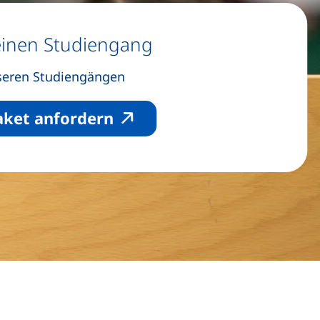
einen Studiengang
nseren Studiengängen
(externer Link, öffnet neu
aket anfordern