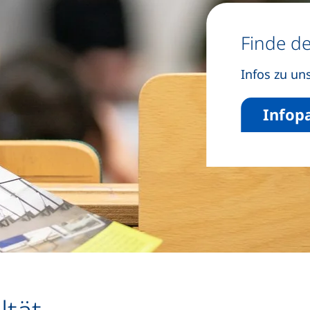
Finde d
Infos zu u
Infop