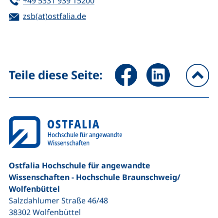
+49 5331 939 15200
E-Mail:
(öffnet Ihr E-Mail-Programm)
zsb(at)ostfalia.de
Seite über Facebook teilen (
Seite über LinkedIn 
Teile diese Seite:
na
Ostfalia Hochschule für angewandte
Wissenschaften - Hochschule Braunschweig/​
Wolfenbüttel
Salzdahlumer Straße 46/48
38302
Wolfenbüttel