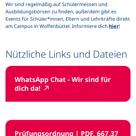
Wir sind regelmäßig auf Schülermessen und
Ausbildungsbörsen zu finden, außerdem gibt es
Events
für Schüler*innen, Eltern und Lehrkräfte direkt
am
Campus
in Wolfenbüttel. Informiere dich
hier
!
Nützliche Links und Dateien
WhatsApp Chat
- Wir sind für
(externer Link, öffnet neues 
(externer Link, öffnet neu
dich da!
,
Prüfungsordnung
|
PDF, 667,37