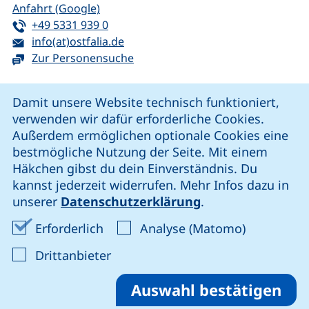
(externer Link, öffnet neues Fenster)
Anfahrt (Google)
Tel:
(startet einen Telefonanruf, wenn Ihr G
+49 5331 939 0
E-Mail:
(öffnet Ihr E-Mail-Programm)
info(at)ostfalia.de
Zur Personensuche
Cookie-Hinweis
Damit unsere Website technisch funktioniert,
verwenden wir dafür erforderliche Cookies.
unsere Facebook-Seite (externer Link, öffnet neues Fenst
unsere LinkedIn-Seite (externer Link, öffnet neues
unsere YouTube-Seite (externer Link,
unsere Instagram-Seite (externer Link, öff
Außerdem ermöglichen optionale Cookies eine
bestmögliche Nutzung der Seite. Mit einem
Häkchen gibst du dein Einverständnis. Du
Cookie-Einstellungen
kannst jederzeit widerrufen. Mehr Infos dazu in
unserer
Datenschutzerklärung
.
Impressum
Erforderliche Cookies akzeptieren
Analyse-Co
Erforderlich
Analyse (Matomo)
Datenschutz
: Cookies von Drittanbieter akzep
Drittanbieter
Erklärung zur Barrierefreiheit
Barriere melden
Auswahl bestätigen