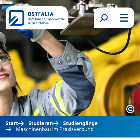
Direkt zum Inhalt
Suchformular
Menü
Rech
Start
Studieren
Studiengänge
Maschinenbau im Praxisverbund