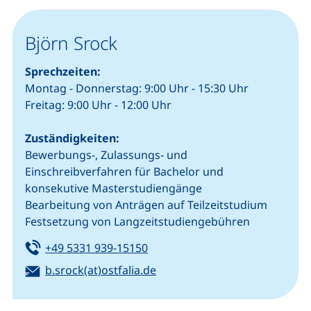
Björn Srock
Sprechzeiten:
Montag - Donnerstag: 9:00 Uhr - 15:30 Uhr
Freitag: 9:00 Uhr - 12:00 Uhr
Zuständigkeiten:
Bewerbungs-, Zulassungs- und
Einschreibverfahren für Bachelor und
konsekutive Masterstudiengänge
Bearbeitung von Anträgen auf Teilzeitstudium
Festsetzung von Langzeitstudiengebühren
Tel:
(startet einen Telefonanruf, we
+49 5331 939-15150
E-Mail:
(öffnet Ihr E-Mail-Programm)
b.srock(at)ostfalia.de