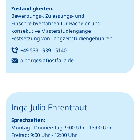
Zuständigkeiten:
Bewerbungs-, Zulassungs- und
Einschreibverfahren für Bachelor und
konsekutive Masterstudiengänge
Festsetzung von Langzeitstudiengebühren
Tel:
(startet einen Telefonanruf, we
+49 5331 939-15140
E-Mail:
(öffnet Ihr E-Mail-Programm
a.borges(at)ostfalia.de
Inga Julia Ehrentraut
Sprechzeiten:
Montag - Donnerstag: 9:00 Uhr - 13:00 Uhr
Freitag: 9:00 Uhr - 12:00 Uhr