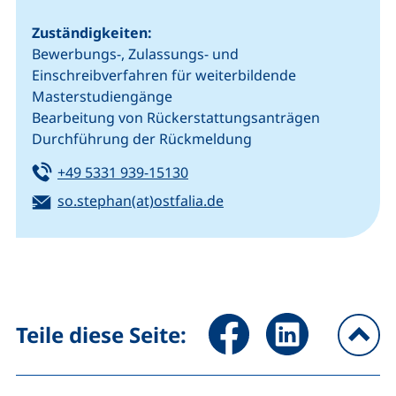
Zuständigkeiten:
Bewerbungs-, Zulassungs- und
Einschreibverfahren für weiterbildende
Masterstudiengänge
Bearbeitung von Rückerstattungsanträgen
Durchführung der Rückmeldung
Tel:
(startet einen Telefonanruf, we
+49 5331 939-15130
E-Mail:
(öffnet Ihr E-Mail-Progr
so.stephan(at)ostfalia.de
Seite über Facebook teilen (
Seite über LinkedIn 
Teile diese Seite:
na