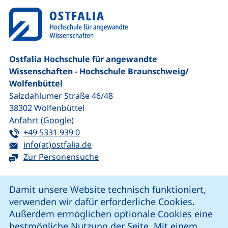
Ostfalia Hochschule für angewandte
Wissenschaften - Hochschule Braunschweig/​
Wolfenbüttel
Salzdahlumer Straße 46/48
38302
Wolfenbüttel
(externer Link, öffnet neues Fenster)
Anfahrt (Google)
Tel:
(startet einen Telefonanruf, wenn Ihr G
+49 5331 939 0
E-Mail:
(öffnet Ihr E-Mail-Programm)
info(at)ostfalia.de
Zur Personensuche
Cookie-Hinweis
Damit unsere Website technisch funktioniert,
verwenden wir dafür erforderliche Cookies.
unsere Facebook-Seite (externer Link, öffnet neues Fenst
unsere LinkedIn-Seite (externer Link, öffnet neues
unsere YouTube-Seite (externer Link,
unsere Instagram-Seite (externer Link, öff
Außerdem ermöglichen optionale Cookies eine
bestmögliche Nutzung der Seite. Mit einem