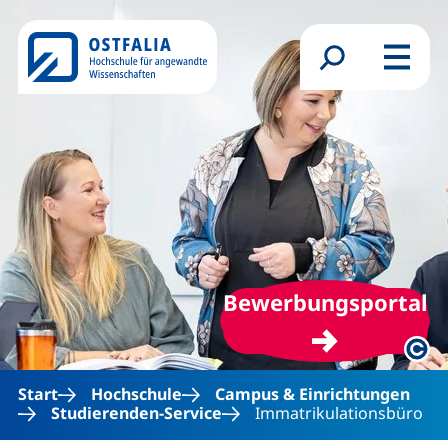
Direkt zum Inhalt
Suchformular
Menü
(
Bewerbungsportal
Rech
Start
Hochschule
Campus & Einrichtungen
Studierenden-Service
Immatrikulationsbüro