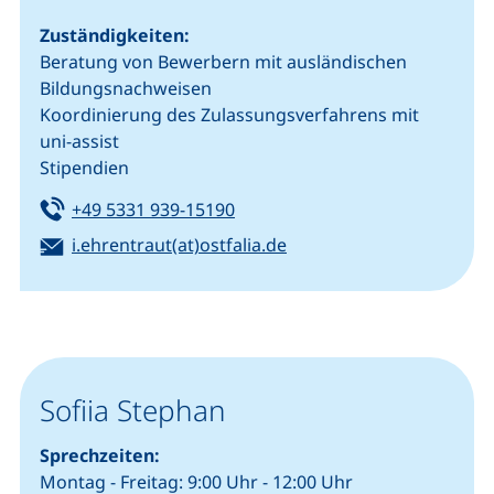
Zuständigkeiten:
Beratung von Bewerbern mit ausländischen
Bildungsnachweisen
Koordinierung des Zulassungsverfahrens mit
uni-assist
Stipendien
Tel:
(startet einen Telefonanruf, we
+49 5331 939-15190
E-Mail:
(öffnet Ihr E-Mail-Progr
i.ehrentraut(at)ostfalia.de
Sofiia Stephan
Sprechzeiten:
Montag - Freitag: 9:00 Uhr - 12:00 Uhr