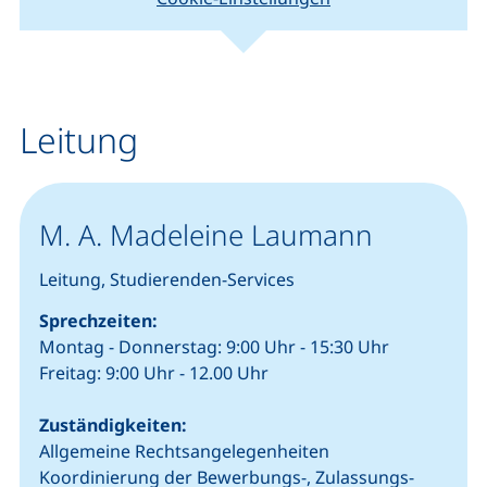
(externer Link, öffnet neues Fenster).
(ext
Leaflet
|
Kartendaten © Mitwirkende von
OpenStreetMap
+
−
Leitung
M. A. Madeleine Laumann
Leitung, Studierenden-Services
Sprechzeiten:
Montag - Donnerstag: 9:00 Uhr - 15:30 Uhr
Freitag: 9:00 Uhr - 12.00 Uhr
Zuständigkeiten:
Allgemeine Rechtsangelegenheiten
Koordinierung der Bewerbungs-, Zulassungs-