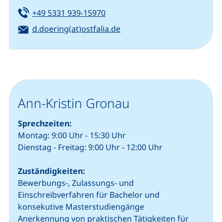
Tel:
(startet einen Telefonanruf, we
+49 5331 939-15970
E-Mail:
(öffnet Ihr E-Mail-Program
d.doering(at)ostfalia.de
Ann-Kristin Gronau
Sprechzeiten:
Montag: 9:00 Uhr - 15:30 Uhr
Dienstag - Freitag: 9:00 Uhr - 12:00 Uhr
Zuständigkeiten:
Bewerbungs-, Zulassungs- und
Einschreibverfahren für Bachelor und
konsekutive Masterstudiengänge
Anerkennung von praktischen Tätigkeiten für