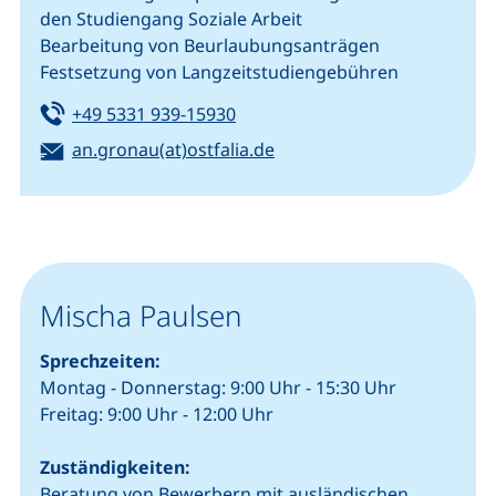
den Studiengang Soziale Arbeit
Bearbeitung von Beurlaubungsanträgen
Festsetzung von Langzeitstudiengebühren
Tel:
(startet einen Telefonanruf, we
+49 5331 939-15930
E-Mail:
(öffnet Ihr E-Mail-Progra
an.gronau(at)ostfalia.de
Mischa Paulsen
Sprechzeiten:
Montag - Donnerstag: 9:00 Uhr - 15:30 Uhr
Freitag: 9:00 Uhr - 12:00 Uhr
Zuständigkeiten:
Beratung von Bewerbern mit ausländischen