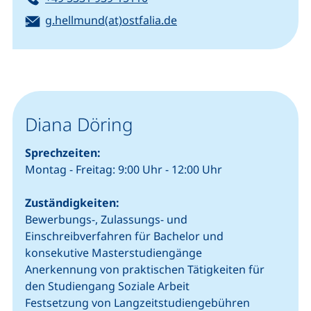
E-Mail:
(öffnet Ihr E-Mail-Progr
g.hellmund(at)ostfalia.de
Diana Döring
Sprechzeiten:
Montag - Freitag: 9:00 Uhr - 12:00 Uhr
Zuständigkeiten:
Bewerbungs-, Zulassungs- und
Einschreibverfahren für Bachelor und
konsekutive Masterstudiengänge
Anerkennung von praktischen Tätigkeiten für
den Studiengang Soziale Arbeit
Festsetzung von Langzeitstudiengebühren