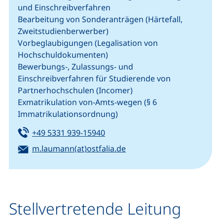
und Einschreibverfahren
Bearbeitung von Sonderanträgen (Härtefall,
Zweitstudienberwerber)
Vorbeglaubigungen (Legalisation von
Hochschuldokumenten)
Bewerbungs-, Zulassungs- und
Einschreibverfahren für Studierende von
Partnerhochschulen (Incomer)
Exmatrikulation von-Amts-wegen (§ 6
Immatrikulationsordnung)
Tel:
(startet einen Telefonanruf, we
+49 5331 939-15940
E-Mail:
(öffnet Ihr E-Mail-Progr
m.laumann(at)ostfalia.de
Stellvertretende Leitung