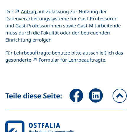
(externer Link, öffnet neues Fenster)
Der
Antrag
auf Zulassung zur Nutzung der
Datenverarbeitungssysteme für Gast-Professoren
und Gast-Professorinnen sowie Gast-Mitarbeitende
muss durch die Fakultät oder der betreuenden
Einrichtung erfolgen
Für Lehrbeauftragte benutze bitte ausschließlich das
(externer Li
gesonderte
Formular für Lehrbeauftragte
.
Seite über Facebook teilen (
Seite über LinkedIn 
Teile diese Seite:
na