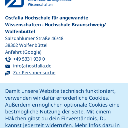
Ostfalia Hochschule für angewandte
Wissenschaften - Hochschule Braunschweig/​
Wolfenbüttel
Salzdahlumer Straße 46/48
38302
Wolfenbüttel
(externer Link, öffnet neues Fenster)
Anfahrt (Google)
Tel:
(startet einen Telefonanruf, wenn Ihr G
+49 5331 939 0
E-Mail:
(öffnet Ihr E-Mail-Programm)
info(at)ostfalia.de
Zur Personensuche
Cookie-Hinweis
Damit unsere Website technisch funktioniert,
verwenden wir dafür erforderliche Cookies.
unsere Facebook-Seite (externer Link, öffnet neues Fenst
unsere LinkedIn-Seite (externer Link, öffnet neues
unsere YouTube-Seite (externer Link,
unsere Instagram-Seite (externer Link, öff
Außerdem ermöglichen optionale Cookies eine
bestmögliche Nutzung der Seite. Mit einem
Häkchen gibst du dein Einverständnis. Du
Cookie-Einstellungen
kannst jederzeit widerrufen. Mehr Infos dazu in