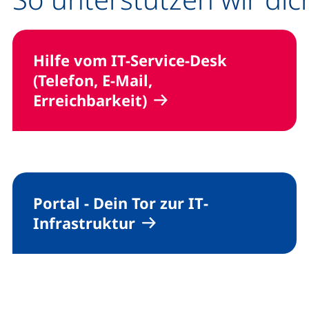
Hilfe vom
IT-Service-Desk
(Telefon,
E-Mail
,
Erreichbarkeit)
Portal - Dein Tor zur
IT
-
Infrastruktur