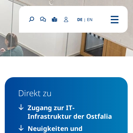
(this page in Engli
DE
EN
|
(externer Link, öf
Leichte Sprache
Login Portal
Suchformular
Chatbot OSCA starten
Menü
Direkt zu
Zugang zur
IT
-
Infrastruktur der Ostfalia
Neuigkeiten und