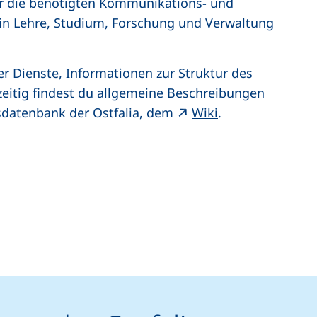
ir die benötigten Kommunikations- und
 in Lehre, Studium, Forschung und Verwaltung
er Dienste, Informationen zur Struktur des
eitig findest du allgemeine Beschreibungen
(externer Link, 
sdatenbank der Ostfalia, dem
Wiki
.