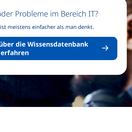
oder Probleme im Bereich
IT
?
ist meistens einfacher als man denkt.
über die Wissensdatenbank
 erfahren