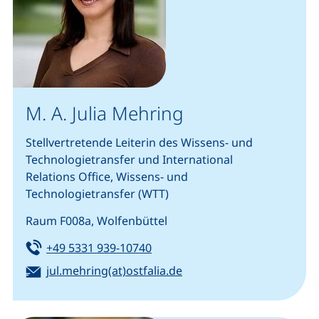
M. A. Julia Mehring
Stellvertretende Leiterin des Wissens- und
Technologietransfer und International
Relations Office, Wissens- und
Technologietransfer (WTT)
Raum F008a, Wolfenbüttel
Tel:
(startet einen Telefonanruf, we
+49 5331 939-10740
E-Mail:
(öffnet Ihr E-Mail-Progr
jul.mehring(at)ostfalia.de