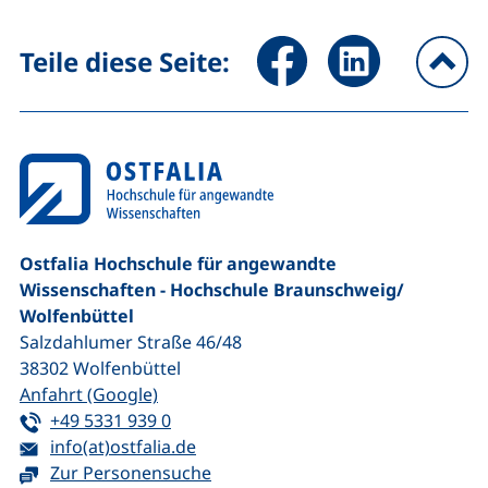
Seite über Facebook teilen (
Seite über LinkedIn 
Teile diese Seite:
na
Ostfalia Hochschule für angewandte
Wissenschaften - Hochschule Braunschweig/​
Wolfenbüttel
Salzdahlumer Straße 46/48
38302
Wolfenbüttel
(externer Link, öffnet neues Fenster)
Anfahrt (Google)
Tel:
(startet einen Telefonanruf, wenn Ihr G
+49 5331 939 0
E-Mail:
(öffnet Ihr E-Mail-Programm)
info(at)ostfalia.de
Zur Personensuche