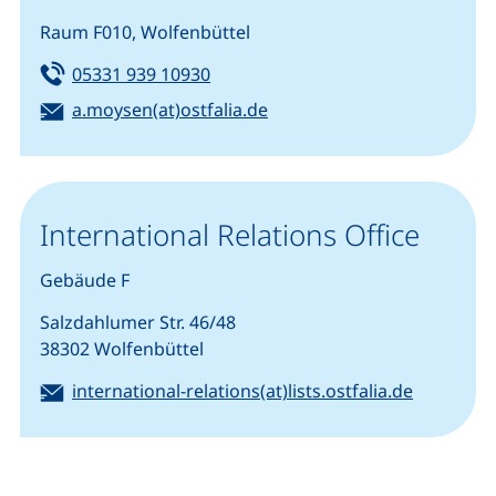
Raum F010, Wolfenbüttel
Tel:
(startet einen Telefonanruf, wenn 
05331 939 10930
E-Mail:
(öffnet Ihr E-Mail-Program
a.moysen(at)ostfalia.de
International Relations Office
Gebäude F
Salzdahlumer Str. 46/48
38302 Wolfenbüttel
E-Mail:
(öffnet I
international-relations(at)lists.ostfalia.de