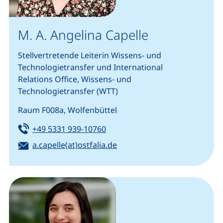
M. A. Angelina Capelle
Stellvertretende Leiterin Wissens- und
Technologietransfer und International
Relations Office, Wissens- und
Technologietransfer (WTT)
Raum F008a, Wolfenbüttel
Tel:
(startet einen Telefonanruf, we
+49 5331 939-10760
E-Mail:
(öffnet Ihr E-Mail-Programm
a.capelle(at)ostfalia.de