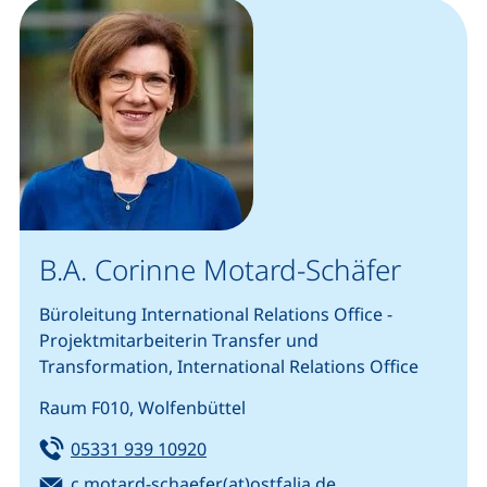
B.A. Corinne Motard-Schäfer
Büroleitung International Relations Office -
Projektmitarbeiterin Transfer und
Transformation, International Relations Office
Raum F010, Wolfenbüttel
Tel:
(startet einen Telefonanruf, wenn 
05331 939 10920
E-Mail:
(öffnet Ihr E-Mai
c.motard-schaefer(at)ostfalia.de