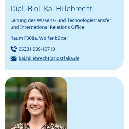
Dipl.-Biol. Kai Hillebrecht
Leitung des Wissens- und Technologietransfer
und International Relations Office
Raum F008a, Wolfenbüttel
Tel:
(startet einen Telefonanruf, wenn 
05331 939-10710
E-Mail:
(öffnet Ihr E-Mail-Pro
kai.hillebrecht(at)ostfalia.de