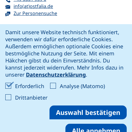
E-Mail:
(öffnet Ihr E-Mail-Programm)
info(at)ostfalia.de
Zur Personensuche
Cookie-Hinweis
Damit unsere Website technisch funktioniert,
verwenden wir dafür erforderliche Cookies.
unsere Facebook-Seite (externer Link, öffnet neues Fenst
unsere LinkedIn-Seite (externer Link, öffnet neues
unsere YouTube-Seite (externer Link,
unsere Instagram-Seite (externer Link, öff
Außerdem ermöglichen optionale Cookies eine
bestmögliche Nutzung der Seite. Mit einem
Häkchen gibst du dein Einverständnis. Du
Cookie-Einstellungen
kannst jederzeit widerrufen. Mehr Infos dazu in
unserer
Datenschutzerklärung
.
Impressum
Erforderliche Cookies akzeptieren
Analyse-Co
Erforderlich
Analyse (Matomo)
Datenschutz
: Cookies von Drittanbieter akzep
Drittanbieter
Erklärung zur Barrierefreiheit
Barriere melden
Auswahl bestätigen
Alle annehmen