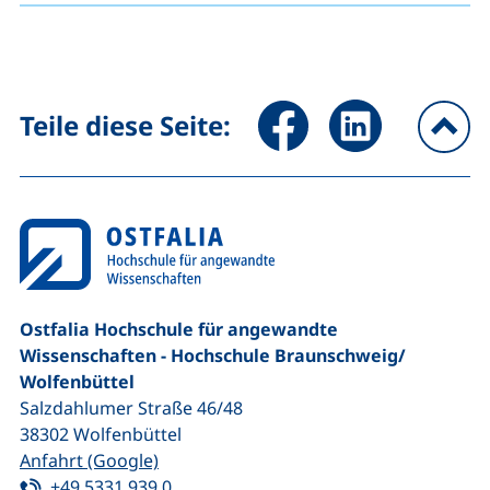
Seite über Facebook teilen (
Seite über LinkedIn 
Teile diese Seite:
na
Ostfalia Hochschule für angewandte
Wissenschaften - Hochschule Braunschweig/​
Wolfenbüttel
Salzdahlumer Straße 46/48
38302
Wolfenbüttel
(externer Link, öffnet neues Fenster)
Anfahrt (Google)
Tel:
(startet einen Telefonanruf, wenn Ihr G
+49 5331 939 0