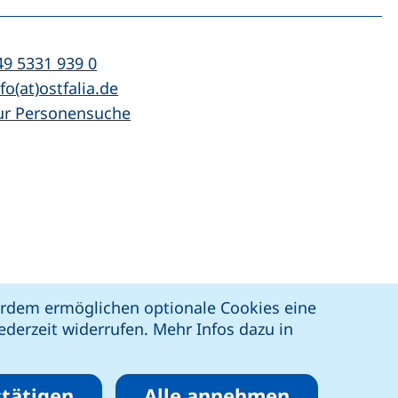
n
l:
(startet einen Telefonanruf, wenn Ihr Ger
49 5331 939 0
Mail:
(öffnet Ihr E-Mail-Programm)
fo(at)ostfalia.de
ur Personensuche
z
Erklärung zur Barrierefreiheit
ßerdem ermöglichen optionale Cookies eine
derzeit widerrufen. Mehr Infos dazu in
tätigen
Alle annehmen
eren