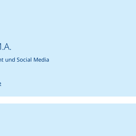
.A.
 und Social Media
rtet einen Telefonanruf, wenn Ihr Gerät dies zulässt)
(öffnet Ihr E-Mail-Programm)
e