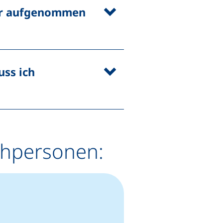
der aufgenommen
uss ich
chpersonen: