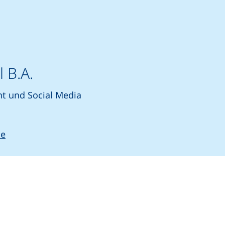
 B.A.
 und Social Media
rtet einen Telefonanruf, wenn Ihr Gerät dies zulässt)
(öffnet Ihr E-Mail-Programm)
de
n (externer Link, öffnet neues Fenster)
In teilen (externer Link, öffnet neues Fenster)