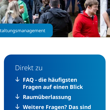
staltungsmanagement
Direkt zu
FAQ - die häufigsten
Fragen auf einen Blick
Raumüberlassung
Weitere Fragen? Das sind