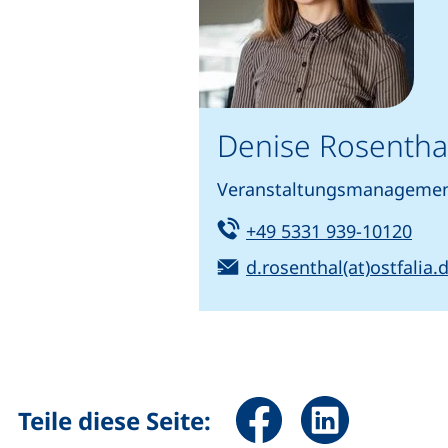
Denise Rosenthal
Veranstaltungsmanagement
Tel:
(sta
+49 5331 939-10120
E-Mail:
d.rosenthal(at)ostfalia.
Seite über Facebook teile
Seite über Linked
Teile diese Seite: