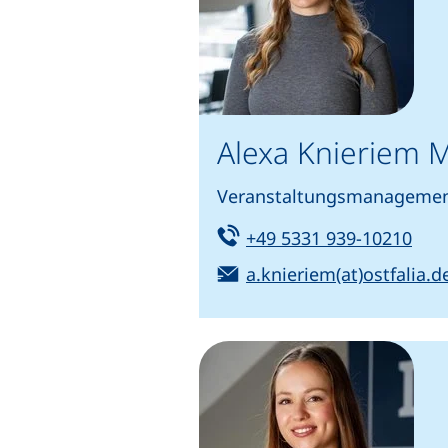
Alexa Knieriem M
Veranstaltungsmanagement
Tel:
(sta
+49 5331 939-10210
E-Mail:
a.knieriem(at)ostfalia.d