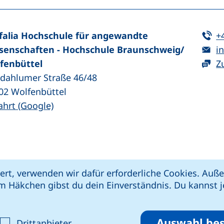
Te
falia Hochschule für angewandte
+
E-
senschaften - Hochschule Braunschweig/​
in
fenbüttel
Z
zdahlumer Straße 46/48
02
Wolfenbüttel
(externer Link, öffnet neues Fenster)
ahrt (Google)
kie-Einstellungen
Impressum
Datenschut
ert, verwenden wir dafür erforderliche Cookies. Au
 öffnet neues Fenster)
Link, öffnet neues Fenster)
e (externer Link, öffnet neues Fenster)
xterner Link, öffnet neues Fenster)
m Häkchen gibst du dein Einverständnis. Du kannst je
riere melden
Auswahl bes
ptieren
alyse-Cookies akzeptieren
: Cookies von Drittanbieter akzepti
Drittanbieter