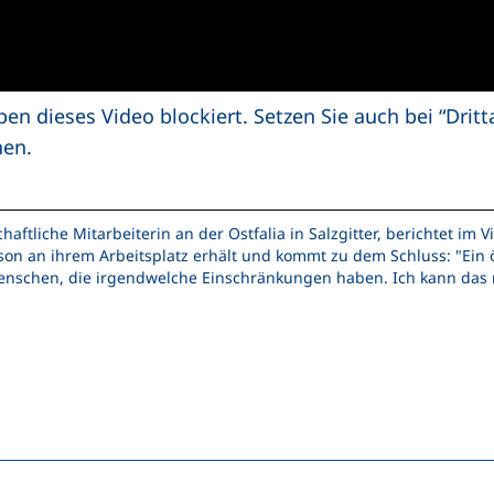
ben dieses Video blockiert. Setzen Sie auch bei “Drit
nen.
haftliche Mitarbeiterin an der Ostfalia in Salzgitter, berichtet im
on an ihrem Arbeitsplatz erhält und kommt zu dem Schluss: "Ein öf
 Menschen, die irgendwelche Einschränkungen haben. Ich kann da
n (externer Link, öffnet neues Fenster)
In teilen (externer Link, öffnet neues Fenster)