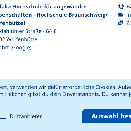
Te
falia Hochschule für angewandte
+
E-
senschaften - Hochschule Braunschweig/​
in
fenbüttel
Z
zdahlumer Straße 46/48
02
Wolfenbüttel
(externer Link, öffnet neues Fenster)
ahrt (Google)
kie-Einstellungen
Impressum
Datenschut
ert, verwenden wir dafür erforderliche Cookies. Au
 öffnet neues Fenster)
Link, öffnet neues Fenster)
e (externer Link, öffnet neues Fenster)
xterner Link, öffnet neues Fenster)
m Häkchen gibst du dein Einverständnis. Du kannst je
riere melden
Auswahl bes
ptieren
alyse-Cookies akzeptieren
: Cookies von Drittanbieter akzepti
Drittanbieter