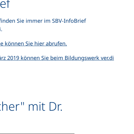
ef
finden Sie immer im SBV-InfoBrief
i.
(externer Link, öffnet neue
e können Sie hier abrufen.
ärz 2019 können Sie beim Bildungswerk ver.di
öffnet neues Fenster)
her" mit Dr.