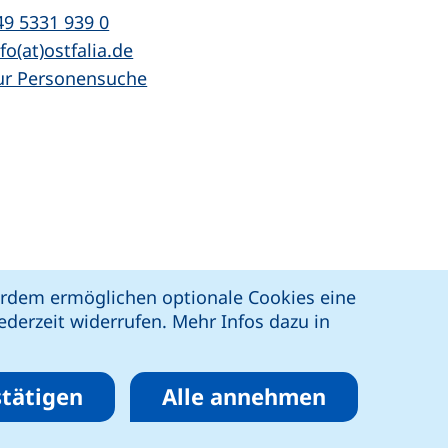
l:
(startet einen Telefonanruf, wenn Ihr Ger
49 5331 939 0
Mail:
(öffnet Ihr E-Mail-Programm)
fo(at)ostfalia.de
ur Personensuche
z
Erklärung zur Barrierefreiheit
ßerdem ermöglichen optionale Cookies eine
derzeit widerrufen. Mehr Infos dazu in
tätigen
Alle annehmen
eren