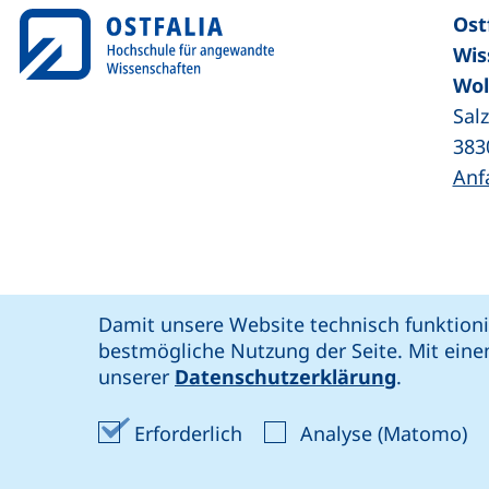
Ost
Wis
Wol
Sal
383
Anf
Coo
Cookie-Hinweis
Damit unsere Website technisch funktioni
unsere Facebook-Seite (externer Link,
unsere LinkedIn-Seite (externer 
unsere YouTube-Seit
unsere Instagram-Seite (e
: soziale Medien
bestmögliche Nutzung der Seite. Mit eine
Ostfalia @
Bar
unserer
Datenschutzerklärung
.
Erforderliche Cookies akze
An
Erforderlich
Analyse (Matomo)