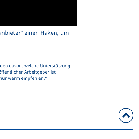
tanbieter” einen Haken, um
 Video davon, welche Unterstützung
fentlicher Arbeitgeber ist
s nur warm empfehlen."
n