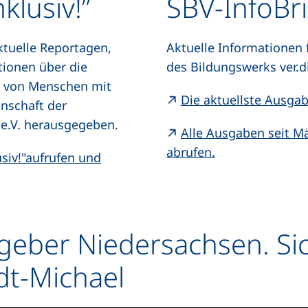
klusiv!”
SBV-InfoBri
aktuelle Reportagen,
Aktuelle Informationen 
tionen über die
des Bildungswerks ver.d
be von Menschen mit
Die aktuellste Ausgab
nschaft der
 e.V. herausgegeben.
Alle Ausgaben seit M
(externer Link, 
abrufen.
usiv!"aufrufen und
rner Link, öffnet neues Fenster)
tgeber Niedersachsen. Sic
dt-Michael